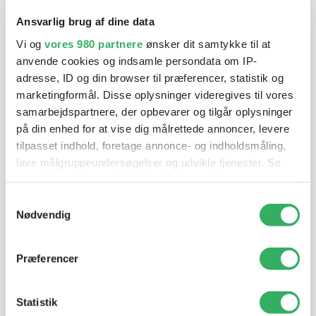
Vi tilbyder et bredt sortiment af produkter til
Ansvarlig brug af dine data
autolakering. Lige meget om du skal bruge en enkelt farve,
Vi og
vores 980 partnere
ønsker dit samtykke til at
en sprøjtepistol eller om du har behov for en
anvende cookies og indsamle persondata om IP-
blandeanlægsløsning, kan vi hjælpe dig.
adresse, ID og din browser til præferencer, statistik og
marketingformål. Disse oplysninger videregives til vores
samarbejdspartnere, der opbevarer og tilgår oplysninger
Mandag - Torsdag
07:00-15:30
på din enhed for at vise dig målrettede annoncer, levere
tilpasset indhold, foretage annonce- og indholdsmåling,
Fredag
07:00-13:45
lave målgruppeundersøgelser og udvikle tjenester. Se
mere information under
indstillinger
og i vores
persondatapolitik. Du kan altid trække dit samtykke
Samtykkevalg
tilbage eller ændre indstillinger fra vores
Nødvendig
"Cookiedeklaration", eller ved at trykke på "Privacy
trigger" ikonet.
Præferencer
Dine valg anvendes på hele websitet.
Jette Harding
Statistik
Lagerchef
Vi bruger cookies til at tilpasse vores indhold og