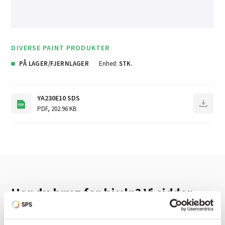
DIVERSE PAINT PRODUKTER
PÅ LAGER/FJERNLAGER
Enhed:
STK.
YA230E10 SDS
PDF
,
202.96 KB
Har du brug for hjælp? Vi sidder
klar ved telefonen