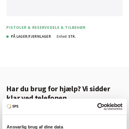
PISTOLER & RESERVEDELE & TILBEHØR
PÅ LAGER/FJERNLAGER
Enhed:
STK.
Har du brug for hjælp? Vi sidder
klar ved telefonen
Vi tilbyder et bredt sortiment af produkter til
autolakering. Lige meget om du skal bruge en enkelt farve,
en sprøjtepistol eller om du har behov for en
Ansvarlig brug af dine data