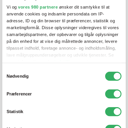
blandeanlægsløsning, kan vi hjælpe dig.
Vi og
vores 980 partnere
ønsker dit samtykke til at
anvende cookies og indsamle persondata om IP-
adresse, ID og din browser til præferencer, statistik og
Mandag - Torsdag
07:00-15:30
marketingformål. Disse oplysninger videregives til vores
samarbejdspartnere, der opbevarer og tilgår oplysninger
på din enhed for at vise dig målrettede annoncer, levere
Fredag
07:00-13:45
tilpasset indhold, foretage annonce- og indholdsmåling,
lave målgruppeundersøgelser og udvikle tjenester. Se
mere information under
indstillinger
og i vores
persondatapolitik. Du kan altid trække dit samtykke
Samtykkevalg
tilbage eller ændre indstillinger fra vores
Nødvendig
"Cookiedeklaration", eller ved at trykke på "Privacy
trigger" ikonet.
Præferencer
Jette Harding
Dine valg anvendes på hele websitet.
Lagerchef
T:
+45 69 89 81 05
Statistik
Vi bruger cookies til at tilpasse vores indhold og
E:
jh@sps-dk.com
annoncer, til at vise dig funktioner til sociale medier og til