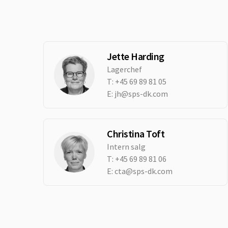
Jette Harding
Lagerchef
T:
+45 69 89 81 05
E:
jh@sps-dk.com
Christina Toft
Intern salg
T:
+45 69 89 81 06
E:
cta@sps-dk.com