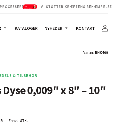
 PROCESSERNE
VI STØTTER KRÆFTENS BEKÆMPELSE
R
KATALOGER
NYHEDER
KONTAKT
Varenr:
BNK409
EDELE & TILBEHØR
 Dyse 0,009″ x 8″ – 10″
ER
Enhed:
STK.