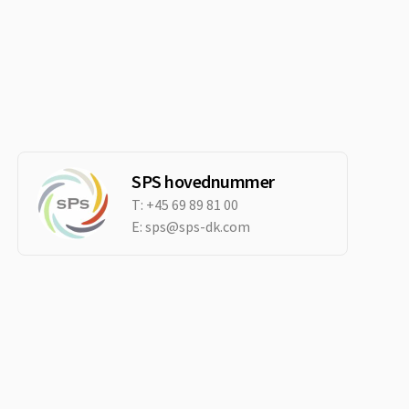
SPS hovednummer
T:
+45 69 89 81 00
E:
sps@sps-dk.com