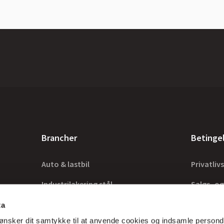
Brancher
Betinge
Auto & lastbil
Privatlivs
Industrilakering stål
Salgs- og
Industrilakering træ
Lovkrav
ta
ønsker dit samtykke til at anvende cookies og indsamle persond