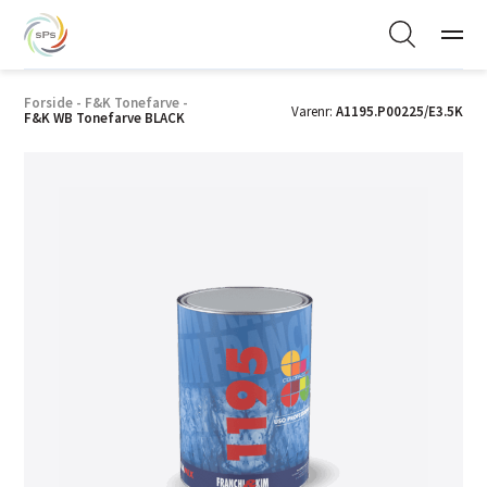
Forside
-
F&K Tonefarve
-
Varenr:
A1195.P00225/E3.5K
F&K WB Tonefarve BLACK