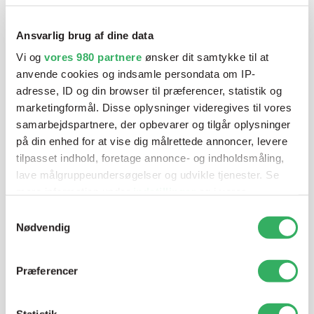
klar ved telefonen
Ansvarlig brug af dine data
Vi tilbyder et bredt sortiment af produkter til
autolakering. Lige meget om du skal bruge en enkelt farve,
Vi og
vores 980 partnere
ønsker dit samtykke til at
en sprøjtepistol eller om du har behov for en
anvende cookies og indsamle persondata om IP-
blandeanlægsløsning, kan vi hjælpe dig.
adresse, ID og din browser til præferencer, statistik og
marketingformål. Disse oplysninger videregives til vores
samarbejdspartnere, der opbevarer og tilgår oplysninger
Mandag - Torsdag
07:00-15:30
på din enhed for at vise dig målrettede annoncer, levere
tilpasset indhold, foretage annonce- og indholdsmåling,
lave målgruppeundersøgelser og udvikle tjenester. Se
Fredag
07:00-13:45
mere information under
indstillinger
og i vores
persondatapolitik. Du kan altid trække dit samtykke
Samtykkevalg
tilbage eller ændre indstillinger fra vores
Nødvendig
"Cookiedeklaration", eller ved at trykke på "Privacy
trigger" ikonet.
Præferencer
Dine valg anvendes på hele websitet.
Statistik