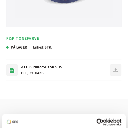
F&K TONEFARVE
PÅ LAGER
Enhed:
STK.
A1195.P00225E3.5K SDS
PDF
,
298.04 KB
Har du brug for hjælp? Vi sidder