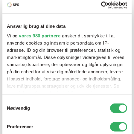
Har du brug for hjælp? Vi sidder
klar ved telefonen
Ansvarlig brug af dine data
Vi og
vores 980 partnere
ønsker dit samtykke til at
Vi tilbyder et bredt sortiment af produkter til
anvende cookies og indsamle persondata om IP-
autolakering. Lige meget om du skal bruge en enkelt farve,
adresse, ID og din browser til præferencer, statistik og
en sprøjtepistol eller om du har behov for en
marketingformål. Disse oplysninger videregives til vores
blandeanlægsløsning, kan vi hjælpe dig.
samarbejdspartnere, der opbevarer og tilgår oplysninger
på din enhed for at vise dig målrettede annoncer, levere
tilpasset indhold, foretage annonce- og indholdsmåling,
Mandag - Torsdag
07:00-15:30
lave målgruppeundersøgelser og udvikle tjenester. Se
mere information under
indstillinger
og i vores
persondatapolitik. Du kan altid trække dit samtykke
Samtykkevalg
Fredag
07:00-13:45
tilbage eller ændre indstillinger fra vores
Nødvendig
"Cookiedeklaration", eller ved at trykke på "Privacy
trigger" ikonet.
Præferencer