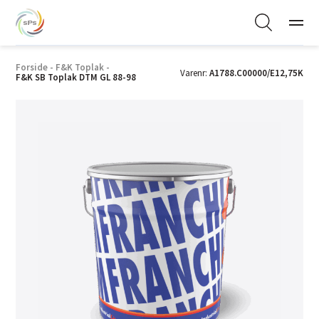
Forside
-
F&K Toplak
-
Varenr:
A1788.C00000/E12,75K
F&K SB Toplak DTM GL 88-98