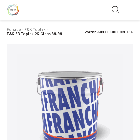
Forside
-
F&K Toplak
-
Varenr:
A0410.C00000/E13K
F&K SB Toplak 2K Glans 88-98