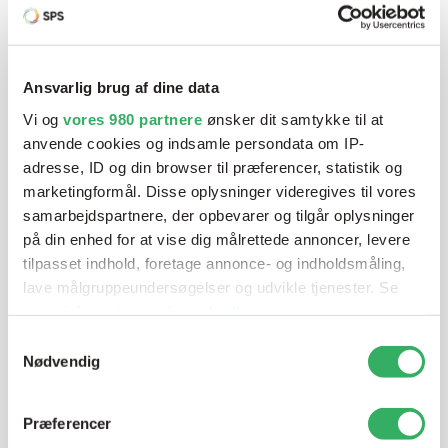
Har du brug for hjælp? Vi sidder
klar ved telefonen
Ansvarlig brug af dine data
Vi og
vores 980 partnere
ønsker dit samtykke til at
Vi tilbyder et bredt sortiment af produkter til
anvende cookies og indsamle persondata om IP-
autolakering. Lige meget om du skal bruge en enkelt farve,
adresse, ID og din browser til præferencer, statistik og
en sprøjtepistol eller om du har behov for en
marketingformål. Disse oplysninger videregives til vores
blandeanlægsløsning, kan vi hjælpe dig.
samarbejdspartnere, der opbevarer og tilgår oplysninger
på din enhed for at vise dig målrettede annoncer, levere
tilpasset indhold, foretage annonce- og indholdsmåling,
Mandag - Torsdag
07:00-15:30
lave målgruppeundersøgelser og udvikle tjenester. Se
mere information under
indstillinger
og i vores
persondatapolitik. Du kan altid trække dit samtykke
Samtykkevalg
Fredag
07:00-13:45
tilbage eller ændre indstillinger fra vores
Nødvendig
"Cookiedeklaration", eller ved at trykke på "Privacy
trigger" ikonet.
Præferencer