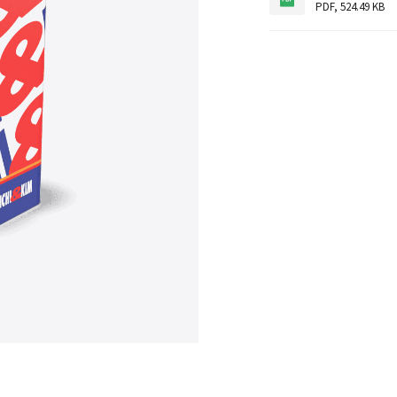
PDF
,
524.49 KB