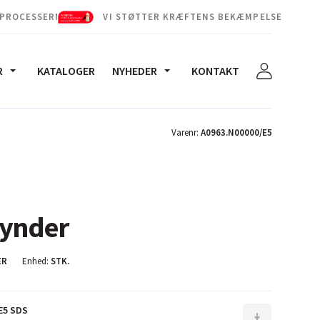
 PROCESSERNE
VI STØTTER KRÆFTENS BEKÆMPELSE
R
KATALOGER
NYHEDER
KONTAKT
Varenr:
A0963.N00000/E5
tynder
ER
Enhed:
STK.
E5 SDS