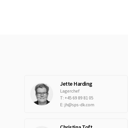
Jette Harding
Lagerchef
T:
+45 69 89 81 05
E:
jh@sps-dk.com
Christina Toft