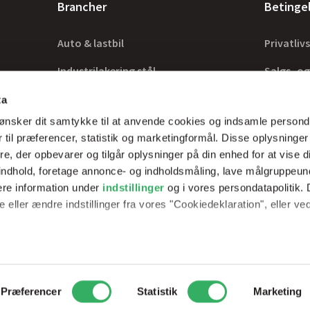
Brancher
Betinge
Auto & lastbil
Privatlivs
Industrilakering stål
Salgs- og
Industrilakering træ
Lovkrav
ta
ønsker dit samtykke til at anvende cookies og indsamle persond
Tilbehør
 til præferencer, statistik og marketingformål. Disse oplysninger
e, der opbevarer og tilgår oplysninger på din enhed for at vise d
t indhold, foretage annonce- og indholdsmåling, lave målgruppeu
ere information under
indstillinger
og i vores persondatapolitik. 
rer optimale
 eller ændre indstillinger fra vores "Cookiedeklaration", eller ve
erfarne teknikker.
e websitet.
passe vores indhold og annoncer, til at vise dig funktioner til soci
2
Peder Skrams Vej 7, 5220 Odense SØ
Telefon: +45 69898100
Mail: 
Præferencer
Statistik
Marketing
fik. Vi deler også oplysninger om din brug af vores hjemmeside m