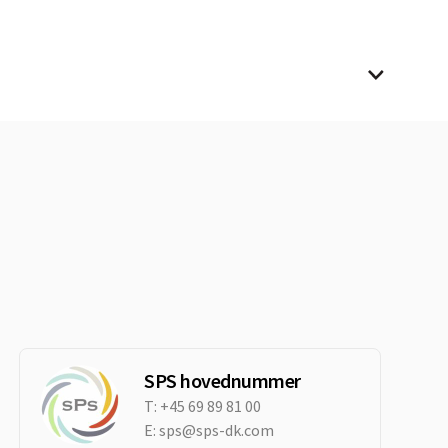
SPS hovednummer
T:
+45 69 89 81 00
E:
sps@sps-dk.com