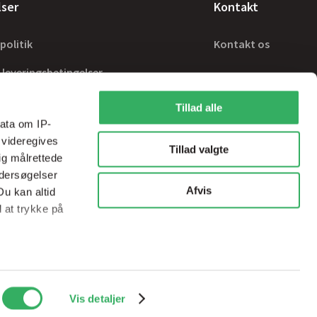
lser
Kontakt
politik
Kontakt os
 leveringsbetingelser
Tillad alle
ata om IP-
 videregives
Tillad valgte
ig målrettede
ndersøgelser
Afvis
Du kan altid
d at trykke på
ale medier og
Handelsbetingelser
sps@sps-dk.com
Vis detaljer
ed vores