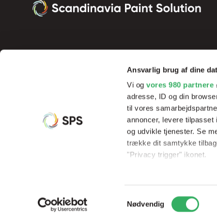
Ansvarlig brug af dine da
Vi og
vores 980 partnere
adresse, ID og din browser
til vores samarbejdspartner
annoncer, levere tilpasse
og udvikle tjenester. Se m
Vi tilbyder innovative produkter og effektive processer, der sik
trække dit samtykke tilbage
resultater og rentabilitet, samt hjælp og undervisning af vores 
"Privacy trigger" ikonet.
Dine valg anvendes på hel
Samtykkevalg
Vi bruger cookies til at til
© Copyright 2026
Scandinavia Paint Solution
CVR: 3395533
Nødvendig
til at analysere vores tra