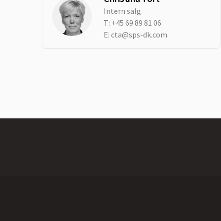
Intern salg
T:
+45 69 89 81 06
E:
cta@sps-dk.com