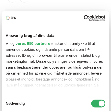
Ansvarlig brug af dine data
Vi og
vores 980 partnere
ønsker dit samtykke til at
anvende cookies og indsamle persondata om IP-
adresse, ID og din browser til præferencer, statistik og
marketingformål. Disse oplysninger videregives til vores
samarbejdspartnere, der opbevarer og tilgår oplysninger
på din enhed for at vise dig målrettede annoncer, levere
tilpasset indhold, foretage annonce- og indholdsmåling,
lave målgruppeundersøgelser og udvikle tjenester. Se
mere information under
indstillinger
og i vores
persondatapolitik. Du kan altid trække dit samtykke
Samtykkevalg
tilbage eller ændre indstillinger fra vores
Nødvendig
Finixa Affedtningsklude Blå 200 stk.
"Cookiedeklaration", eller ved at trykke på "Privacy