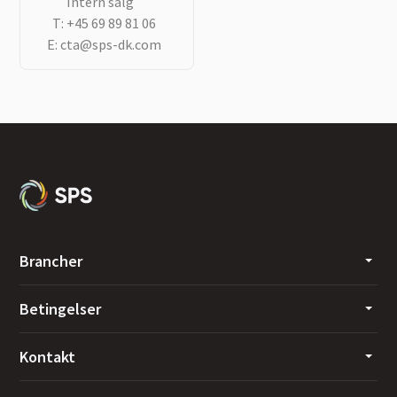
Intern salg
T:
+45 69 89 81 06
E:
cta@sps-dk.com
Brancher
Betingelser
Kontakt