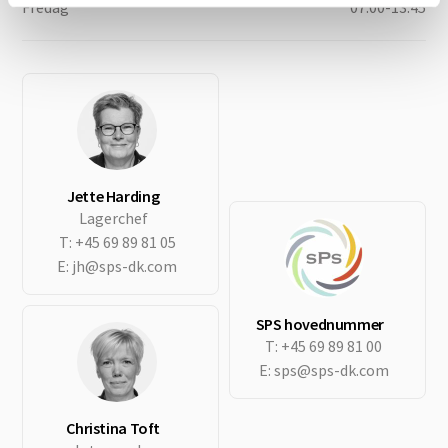
Fredag
07:00-13:45
Jette Harding
Lagerchef
T:
+45 69 89 81 05
E:
jh@sps-dk.com
SPS hovednummer
T:
+45 69 89 81 00
E:
sps@sps-dk.com
Christina Toft