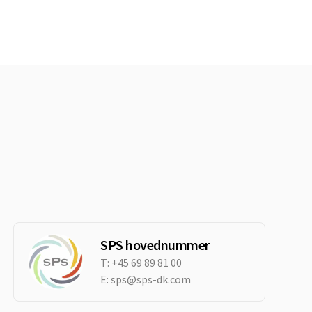
SPS hovednummer
T:
+45 69 89 81 00
E:
sps@sps-dk.com