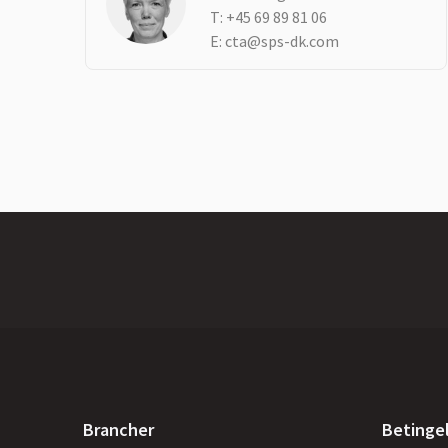
T:
+45 69 89 81 06
E:
cta@sps-dk.com
Brancher
Betinge