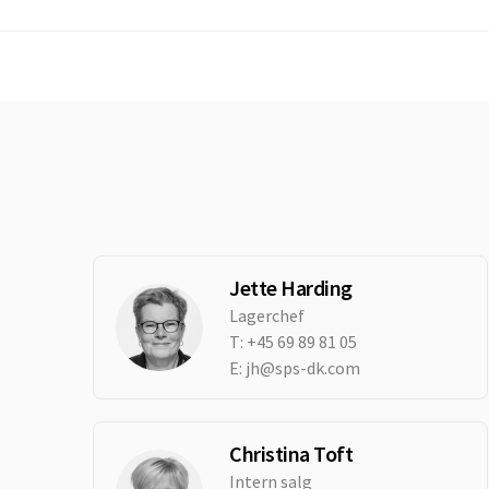
Jette Harding
Lagerchef
T:
+45 69 89 81 05
E:
jh@sps-dk.com
Christina Toft
Intern salg