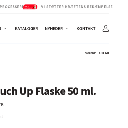
 PROCESSERNE
VI STØTTER KRÆFTENS BEKÆMPELSE
R
KATALOGER
NYHEDER
KONTAKT
Varenr:
TUB 60
ouch Up Flaske 50 ml.
TK.
ml