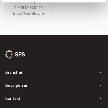
Intern salg
T:
+45 69 89 81 06
E:
cta@sps-dk.com
Brancher
Betingelser
Kontakt