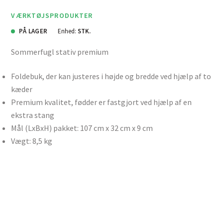
VÆRKTØJSPRODUKTER
PÅ LAGER
Enhed:
STK.
Sommerfugl stativ premium
Foldebuk, der kan justeres i højde og bredde ved hjælp af to
kæder
Premium kvalitet, fødder er fastgjort ved hjælp af en
ekstra stang
Mål (LxBxH) pakket: 107 cm x 32 cm x 9 cm
Vægt: 8,5 kg