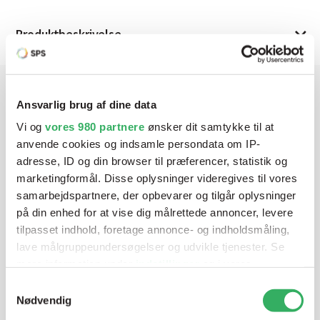
Produktbeskrivelse
Ansvarlig brug af dine data
Har du brug for hjælp? Vi sidder
Vi og
vores 980 partnere
ønsker dit samtykke til at
klar ved telefonen
anvende cookies og indsamle persondata om IP-
adresse, ID og din browser til præferencer, statistik og
Vi tilbyder et bredt sortiment af produkter til
marketingformål. Disse oplysninger videregives til vores
autolakering. Lige meget om du skal bruge en enkelt farve,
samarbejdspartnere, der opbevarer og tilgår oplysninger
en sprøjtepistol eller om du har behov for en
på din enhed for at vise dig målrettede annoncer, levere
blandeanlægsløsning, kan vi hjælpe dig.
tilpasset indhold, foretage annonce- og indholdsmåling,
lave målgruppeundersøgelser og udvikle tjenester. Se
mere information under
indstillinger
og i vores
Mandag - Torsdag
07:00-15:30
persondatapolitik. Du kan altid trække dit samtykke
Samtykkevalg
tilbage eller ændre indstillinger fra vores
Nødvendig
"Cookiedeklaration", eller ved at trykke på "Privacy