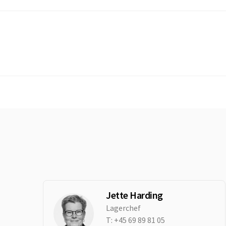
Jette Harding
Lagerchef
T:
+45 69 89 81 05