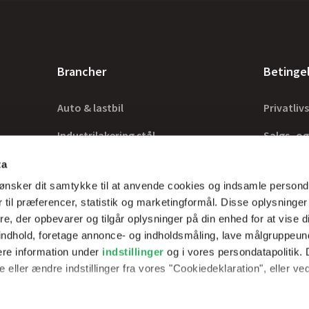
Brancher
Betinge
Auto & lastbil
Privatlivs
Industrilakering stål
Salgs- og
Industrilakering træ
Lovkrav
ta
ønsker dit samtykke til at anvende cookies og indsamle persond
Tilbehør
 til præferencer, statistik og marketingformål. Disse oplysninger
e, der opbevarer og tilgår oplysninger på din enhed for at vise d
t indhold, foretage annonce- og indholdsmåling, lave målgruppeu
ere information under
indstillinger
og i vores persondatapolitik. 
rer optimale
 eller ændre indstillinger fra vores "Cookiedeklaration", eller ve
erfarne teknikker.