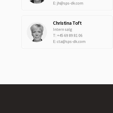
E:
jh@sps-dk.com
Christina Toft
Intern salg
T:
+45 69 89 81 06
E:
cta@sps-dk.com