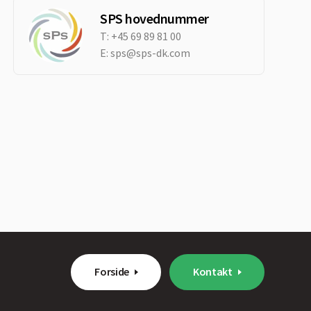
SPS hovednummer
T:
+45 69 89 81 00
E:
sps@sps-dk.com
Forside
Kontakt