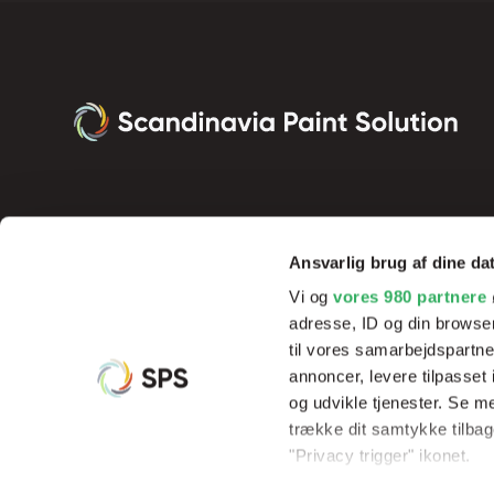
Ansvarlig brug af dine da
Vi og
vores 980 partnere
adresse, ID og din browser
til vores samarbejdspartner
annoncer, levere tilpasse
og udvikle tjenester. Se m
Vi tilbyder innovative produkter og effektive processer, der sik
trække dit samtykke tilbage
resultater og rentabilitet, samt hjælp og undervisning af vores 
"Privacy trigger" ikonet.