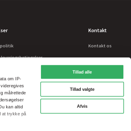
lser
Kontakt
politik
Kontakt os
 leveringsbetingelser
Tillad alle
ata om IP-
 videregives
Tillad valgte
ig målrettede
ndersøgelser
Afvis
Du kan altid
d at trykke på