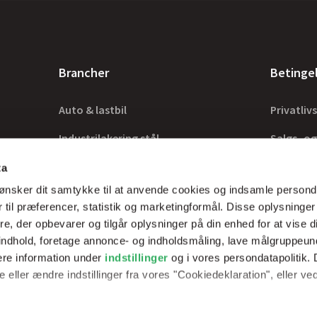
Brancher
Betinge
Auto & lastbil
Privatlivs
Industrilakering stål
Salgs- og
Industrilakering træ
Lovkrav
ta
ønsker dit samtykke til at anvende cookies og indsamle persond
Tilbehør
 til præferencer, statistik og marketingformål. Disse oplysninger
e, der opbevarer og tilgår oplysninger på din enhed for at vise d
t indhold, foretage annonce- og indholdsmåling, lave målgruppeu
ere information under
indstillinger
og i vores persondatapolitik. 
rer optimale
 eller ændre indstillinger fra vores "Cookiedeklaration", eller ve
erfarne teknikker.