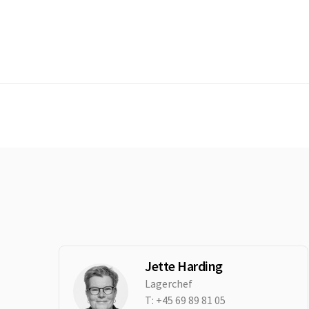
Jette Harding
Lagerchef
T:
+45 69 89 81 05