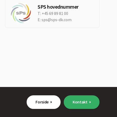
SPS hovednummer
T:
+45 69 89 81 00
E:
sps@sps-dk.com
Forside
Kontakt