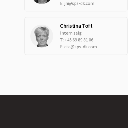
E:
jh@sps-dk.com
Christina Toft
Intern salg
T:
+45 69 89 81 06
E:
cta@sps-dk.com