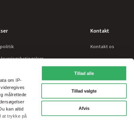
lser
Kontakt
politik
Kontakt os
 leveringsbetingelser
Tillad alle
ata om IP-
 videregives
Tillad valgte
ig målrettede
ndersøgelser
Afvis
Du kan altid
d at trykke på