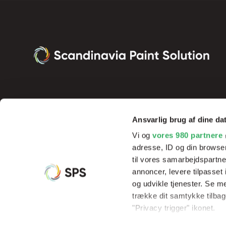
Ansvarlig brug af dine da
Vi og
vores 980 partnere
adresse, ID og din browser
til vores samarbejdspartner
annoncer, levere tilpasse
og udvikle tjenester. Se m
Vi tilbyder innovative produkter og effektive processer, der sik
trække dit samtykke tilbage
resultater og rentabilitet, samt hjælp og undervisning af vores 
"Privacy trigger" ikonet.