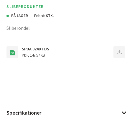
SLIBEPRODUKTER
PÅ LAGER
Enhed:
STK.
Sliberondel
SPDA 0240 TDS
PDF
,
147.57 KB
Specifikationer