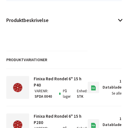
Produktbeskrivelse
PRODUKTVARIATIONER
Finixa Rød Rondel 6" 15 h
1
P40
Datablade
VARENR
:
På
Enhed
:
Se alle
SPDA 0040
lager
STK
Finixa Rød Rondel 6" 15 h
1
P280
Datablade