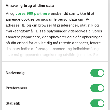
P100
Datablade
Ansvarlig brug af dine data
VARENR
:
På
Enhed
:
Se alle
SPDA 0100
lager
STK
Vi og
vores 980 partnere
ønsker dit samtykke til at
anvende cookies og indsamle persondata om IP-
adresse, ID og din browser til præferencer, statistik og
Finixa Rød Rondel 6" 15 h
1
marketingformål. Disse oplysninger videregives til vores
P120
Datablade
samarbejdspartnere, der opbevarer og tilgår oplysninger
VARENR
:
På
Enhed
:
Se alle
SPDA 0120
lager
STK
på din enhed for at vise dig målrettede annoncer, levere
tilpasset indhold, foretage annonce- og indholdsmåling,
lave målgruppeundersøgelser og udvikle tjenester. Se
Finixa Rød Rondel 6" 15 h
mere information under
indstillinger
og i vores
1
P150
persondatapolitik. Du kan altid trække dit samtykke
Datablade
Samtykkevalg
VARENR
:
På
Enhed
:
Se alle
tilbage eller ændre indstillinger fra vores
Nødvendig
SPDA 0150
lager
STK
"Cookiedeklaration", eller ved at trykke på "Privacy
trigger" ikonet.
Præferencer
Finixa Rød Rondel 6" 15 h
1
Dine valg anvendes på hele websitet.
P180
Datablade
VARENR
:
På
Enhed
:
Statistik
Se alle
SPDA 0180
lager
STK
Vi bruger cookies til at tilpasse vores indhold og