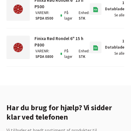
Finixa Rød Rondel 6" 15 h
1
P500
Datablade
VARENR
:
På
Enhed
:
Se alle
SPDA 0500
lager
STK
Finixa Rød Rondel 6" 15 h
1
P800
Datablade
VARENR
:
På
Enhed
:
Se alle
SPDA 0800
lager
STK
Har du brug for hjælp? Vi sidder
klar ved telefonen
Vi tilbyder et bredt sortiment af produkter til