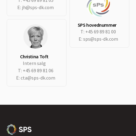
T:
+45 69 89 81 05
E:
jh@sps-dk.com
SPS hovednummer
T:
+45 69 89 81 00
E:
sps@sps-dk.com
Christina Toft
Intern salg
T:
+45 69 89 81 06
E:
cta@sps-dk.com