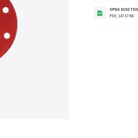
SPDA 0150 TD
PDF
,
147.57 KB