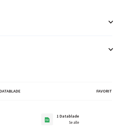
DATABLADE
FAVORIT
1 Datablade
Se alle