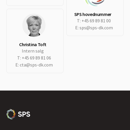
SPS hovednummer
T:
+45 69 89 81 00
E:
sps@sps-dk.com
Christina Toft
Intern salg
T:
+45 69 89 81 06
E:
cta@sps-dk.com