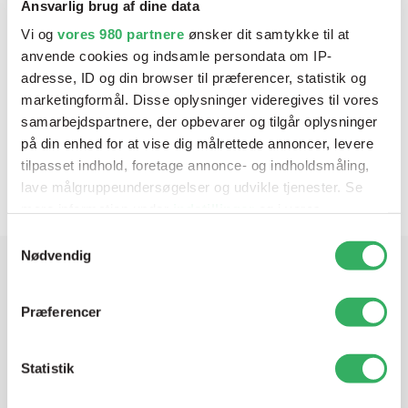
Ansvarlig brug af dine data
Vi og
vores 980 partnere
ønsker dit samtykke til at
anvende cookies og indsamle persondata om IP-
adresse, ID og din browser til præferencer, statistik og
marketingformål. Disse oplysninger videregives til vores
samarbejdspartnere, der opbevarer og tilgår oplysninger
Finixa Plast Rep. Hurtig Sort 25 sec
på din enhed for at vise dig målrettede annoncer, levere
Varenr:
PLI 01
V
tilpasset indhold, foretage annonce- og indholdsmåling,
lave målgruppeundersøgelser og udvikle tjenester. Se
mere information under
indstillinger
og i vores
persondatapolitik. Du kan altid trække dit samtykke
Samtykkevalg
tilbage eller ændre indstillinger fra vores
Nødvendig
"Cookiedeklaration", eller ved at trykke på "Privacy
trigger" ikonet.
Har du brug for hjælp? Vi sidder
Præferencer
klar ved telefonen
Dine valg anvendes på hele websitet.
Statistik
Vi tilbyder et bredt sortiment af produkter til
Vi bruger cookies til at tilpasse vores indhold og
autolakering. Lige meget om du skal bruge en enkelt farve,
annoncer, til at vise dig funktioner til sociale medier og til