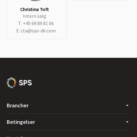
Christina Toft
Intern salg
T:
+45 69 89 81 06
E:
cta@sps-dk.com
Brancher
Betingelser