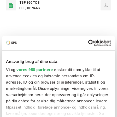
TSP 920 TDS
PDF
,
109.94 KB
Produktbeskrivelse
Ansvarlig brug af dine data
Vi og
vores 980 partnere
ønsker dit samtykke til at
anvende cookies og indsamle persondata om IP-
adresse, ID og din browser til præferencer, statistik og
Har du brug for hjælp? Vi sidder
marketingformål. Disse oplysninger videregives til vores
samarbejdspartnere, der opbevarer og tilgår oplysninger
klar ved telefonen
på din enhed for at vise dig målrettede annoncer, levere
tilpasset indhold, foretage annonce- og indholdsmåling,
Vi tilbyder et bredt sortiment af produkter til
lave målgruppeundersøgelser og udvikle tjenester. Se