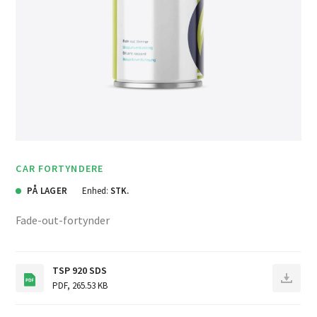
CAR FORTYNDERE
PÅ LAGER
Enhed:
STK.
Fade-out-fortynder
TSP 920 SDS
PDF
,
265.53 KB