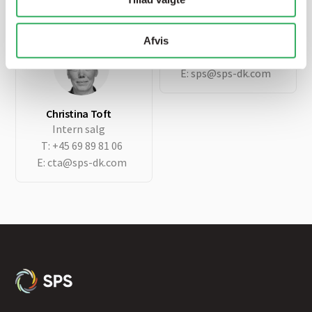
E:
jh@sps-dk.com
SPS hovednummer
Afvis
T:
+45 69 89 81 00
E:
sps@sps-dk.com
Christina Toft
Intern salg
T:
+45 69 89 81 06
E:
cta@sps-dk.com