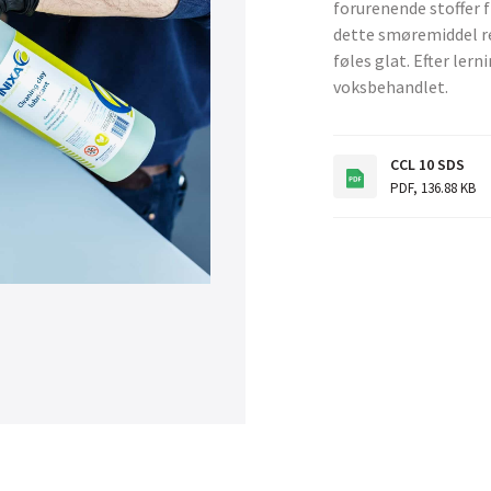
forurenende stoffer 
dette smøremiddel re
føles glat. Efter lern
voksbehandlet.
CCL 10 SDS
PDF
,
136.88 KB