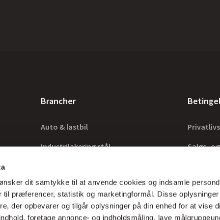
Brancher
Betinge
Auto & lastbil
Privatlivs
Industrilakering stål
Salgs- og
Industrilakering træ
Lovkrav
ta
ønsker dit samtykke til at anvende cookies og indsamle persond
Tilbehør
 til præferencer, statistik og marketingformål. Disse oplysninger
e, der opbevarer og tilgår oplysninger på din enhed for at vise d
t indhold, foretage annonce- og indholdsmåling, lave målgruppeu