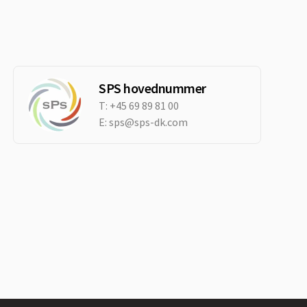
SPS hovednummer
T:
+45 69 89 81 00
E:
sps@sps-dk.com