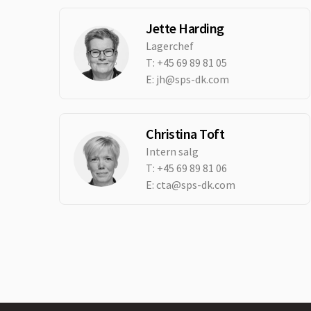
Jette Harding
Lagerchef
T:
+45 69 89 81 05
E:
jh@sps-dk.com
Christina Toft
Intern salg
T:
+45 69 89 81 06
E:
cta@sps-dk.com