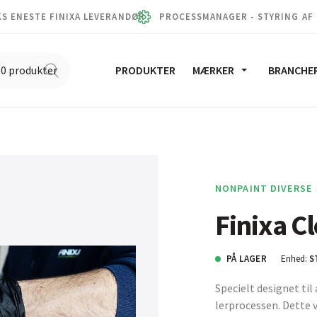
S ENESTE FINIXA LEVERANDØR
PROCESSMANAGER - STYRING AF
PRODUKTER
MÆRKER
BRANCHE
NONPAINT DIVERSE
Finixa C
PÅ LAGER
Enhed:
S
Specielt designet ti
lerprocessen. Dette v