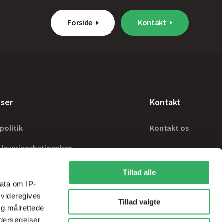
Forside
Kontakt
lser
Kontakt
politik
Kontakt os
 leveringsbetingelser
Tillad alle
ata om IP-
 videregives
Tillad valgte
ig målrettede
ndersøgelser