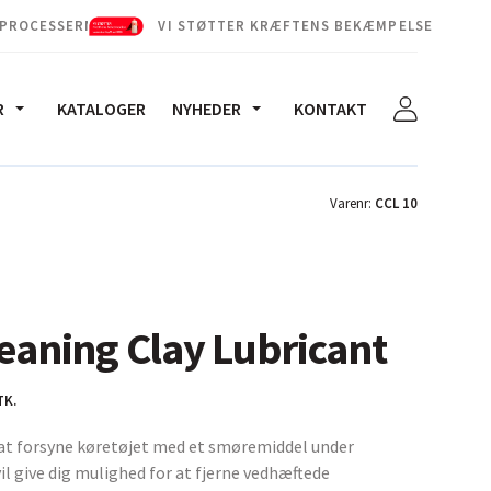
 PROCESSERNE
VI STØTTER KRÆFTENS BEKÆMPELSE
R
KATALOGER
NYHEDER
KONTAKT
Varenr:
CCL 10
leaning Clay Lubricant
TK.
l at forsyne køretøjet med et smøremiddel under
il give dig mulighed for at fjerne vedhæftede