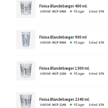
Dispenser i rustfrit stål fås separat
Finixa Blandebæger 400 ml.
VARENR
:
MCP 0400
På lager
Enhed
:
STK
Finixa Blandebæger 900 ml
VARENR
:
MCP 0900
På lager
Enhed
:
STK
Finixa Blandebæger 1300 ml.
VARENR
:
MCP 1300
På lager
Enhed
:
STK
Finixa Blandebæger 2240 ml.
VARENR
:
MCP 2240
På lager
Enhed
:
STK