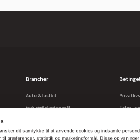
Brancher
Betinge
Auto & lastbil
Privatlivs
Industrilakering stål
Salgs- og
Industrilakering træ
Lovkrav
ta
ønsker dit samtykke til at anvende cookies og indsamle persond
Tilbehør
 til præferencer, statistik og marketingformål. Disse oplysninger