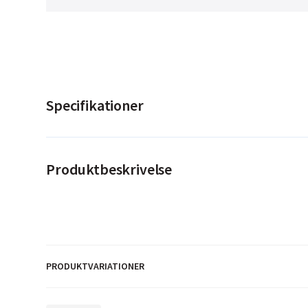
Specifikationer
Produktbeskrivelse
Optimerede højde-bredde dimensioner for mere nøj
Tydeligt trykt og læsbart blandingsforhold indefra
10 forskellige blandingsforhold Fås i 6 volumener: 4
Bundfødder beskytter mod kuldeoverførsel under b
Stabelstøtter for nem adskillelse
PRODUKTVARIATIONER
Vinterfast plast Låg fås separat
Fås også i en ugennemsigtig sort version, ideel ti