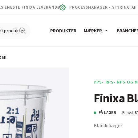
S ENESTE FINIXA LEVERANDØR
PROCESSMANAGER - STYRING AF
PRODUKTER
MÆRKER
BRANCHE
 Ml.
PPS- RPS- NPS OG 
Finixa B
PÅ LAGER
Enhed:
S
Blandebæger