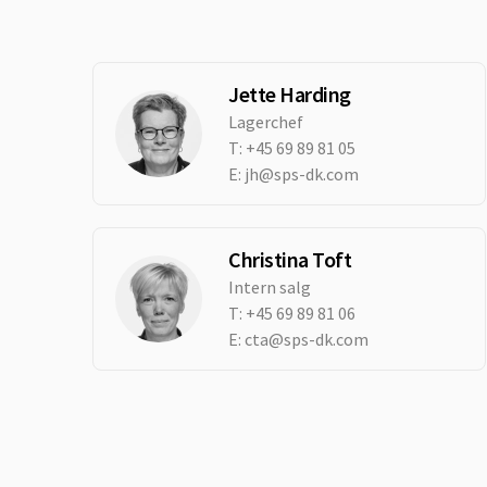
Jette Harding
Lagerchef
T:
+45 69 89 81 05
E:
jh@sps-dk.com
Christina Toft
Intern salg
T:
+45 69 89 81 06
E:
cta@sps-dk.com