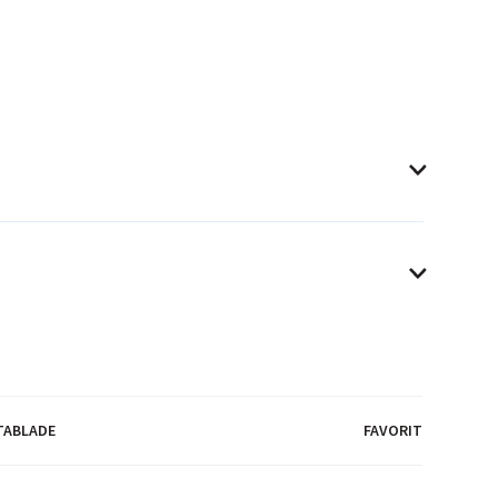
TABLADE
FAVORIT
r eller UV-primere (kun tilgængelig 400 & 650 ml)