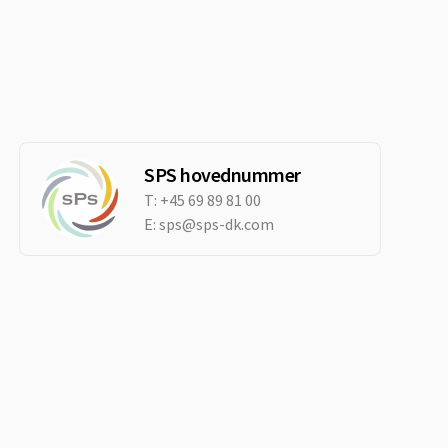
SPS hovednummer
T:
+45 69 89 81 00
E:
sps@sps-dk.com