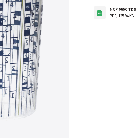
MCP 0650 TDS
PDF
,
125.94 KB