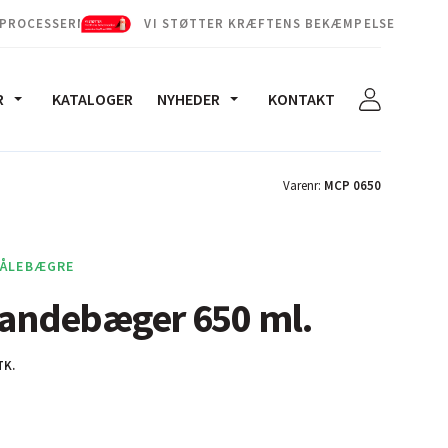
 PROCESSERNE
VI STØTTER KRÆFTENS BEKÆMPELSE
R
KATALOGER
NYHEDER
KONTAKT
Varenr:
MCP 0650
MÅLEBÆGRE
landebæger 650 ml.
TK.