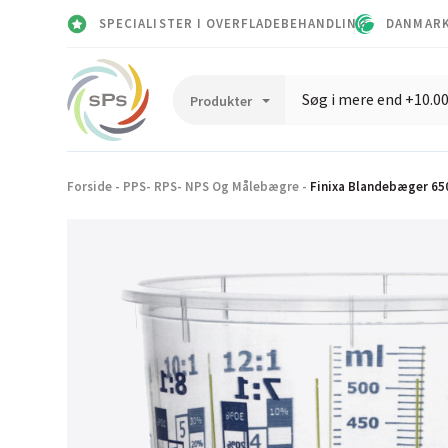
SPECIALISTER I OVERFLADEBEHANDLING
DANMARK
Forside
-
PPS- RPS- NPS Og Målebægre
-
Finixa Blandebæger 650