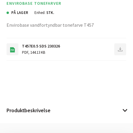
ENVIROBASE TONEFARVER
PÅ LAGER
Enhed:
STK.
Envirobase vandfortyndbar tonefarve T457
T457E0.5 SDS 230326
PDF
,
144.13 KB
Produktbeskrivelse