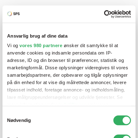
Har du brug for hjælp? Vi sidder
klar ved telefonen
Ansvarlig brug af dine data
Vi tilbyder et bredt sortiment af produkter til
autolakering. Lige meget om du skal bruge en enkelt farve,
Vi og
vores 980 partnere
ønsker dit samtykke til at
en sprøjtepistol eller om du har behov for en
anvende cookies og indsamle persondata om IP-
adresse, ID og din browser til præferencer, statistik og
blandeanlægsløsning, kan vi hjælpe dig.
marketingformål. Disse oplysninger videregives til vores
samarbejdspartnere, der opbevarer og tilgår oplysninger
på din enhed for at vise dig målrettede annoncer, levere
Mandag - Torsdag
07:00-15:30
tilpasset indhold, foretage annonce- og indholdsmåling,
lave målgruppeundersøgelser og udvikle tjenester. Se
Fredag
07:00-13:45
mere information under
indstillinger
og i vores
persondatapolitik. Du kan altid trække dit samtykke
Samtykkevalg
tilbage eller ændre indstillinger fra vores
Nødvendig
"Cookiedeklaration", eller ved at trykke på "Privacy
trigger" ikonet.