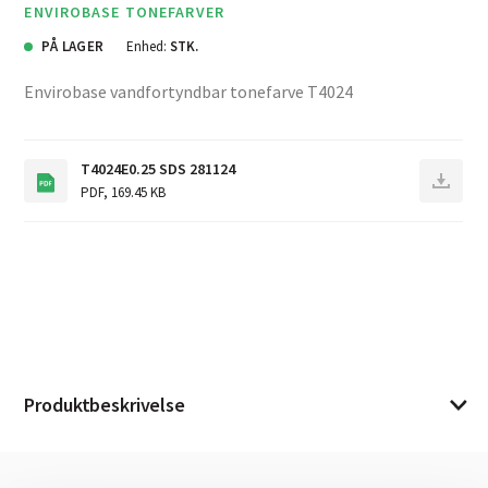
ENVIROBASE TONEFARVER
PÅ LAGER
Enhed:
STK.
Envirobase vandfortyndbar tonefarve T4024
T4024E0.25 SDS 281124
PDF
,
169.45 KB
Produktbeskrivelse