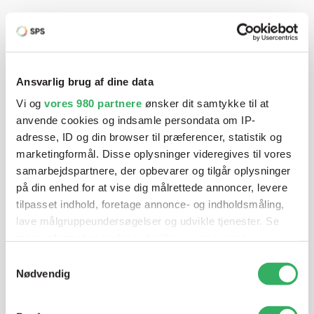
Har du brug for hjælp? Vi sidder
klar ved telefonen
Ansvarlig brug af dine data
Vi tilbyder et bredt sortiment af produkter til
autolakering. Lige meget om du skal bruge en enkelt farve,
Vi og
vores 980 partnere
ønsker dit samtykke til at
en sprøjtepistol eller om du har behov for en
anvende cookies og indsamle persondata om IP-
adresse, ID og din browser til præferencer, statistik og
blandeanlægsløsning, kan vi hjælpe dig.
marketingformål. Disse oplysninger videregives til vores
samarbejdspartnere, der opbevarer og tilgår oplysninger
på din enhed for at vise dig målrettede annoncer, levere
Mandag - Torsdag
07:00-15:30
tilpasset indhold, foretage annonce- og indholdsmåling,
lave målgruppeundersøgelser og udvikle tjenester. Se
Fredag
07:00-13:45
mere information under
indstillinger
og i vores
persondatapolitik. Du kan altid trække dit samtykke
Samtykkevalg
tilbage eller ændre indstillinger fra vores
Nødvendig
"Cookiedeklaration", eller ved at trykke på "Privacy
trigger" ikonet.