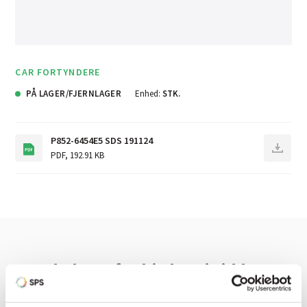
CAR FORTYNDERE
PÅ LAGER/FJERNLAGER
Enhed:
STK.
P852-6454E5 SDS 191124
PDF
,
192.91 KB
Har du brug for hjælp? Vi sidder
klar ved telefonen