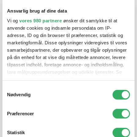
Vi tilbyder et bredt sortiment af produkter til
Ansvarlig brug af dine data
autolakering. Lige meget om du skal bruge en enkelt farve,
Vi og
vores 980 partnere
ønsker dit samtykke til at
en sprøjtepistol eller om du har behov for en
anvende cookies og indsamle persondata om IP-
blandeanlægsløsning, kan vi hjælpe dig.
adresse, ID og din browser til præferencer, statistik og
marketingformål. Disse oplysninger videregives til vores
samarbejdspartnere, der opbevarer og tilgår oplysninger
Mandag - Torsdag
07:00-15:30
på din enhed for at vise dig målrettede annoncer, levere
tilpasset indhold, foretage annonce- og indholdsmåling,
lave målgruppeundersøgelser og udvikle tjenester. Se
Fredag
07:00-13:45
mere information under
indstillinger
og i vores
persondatapolitik. Du kan altid trække dit samtykke
Samtykkevalg
tilbage eller ændre indstillinger fra vores
Nødvendig
"Cookiedeklaration", eller ved at trykke på "Privacy
trigger" ikonet.
Præferencer
Dine valg anvendes på hele websitet.
Jette Harding
Statistik