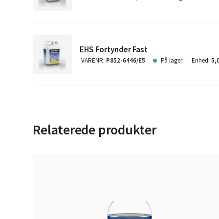
EHS Fortynder Fast
VARENR
:
P852-6446/E5
På lager
Enhed
:
5,
Relaterede produkter