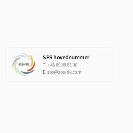
SPS hovednummer
T:
+45 69 89 81 00
E:
sps@sps-dk.com