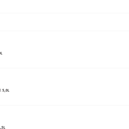
0L
d
:
5,0L
2,5L