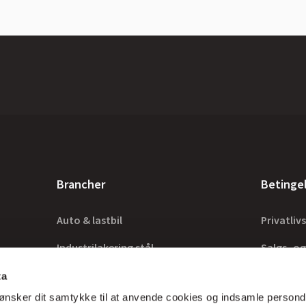
Brancher
Betinge
Auto & lastbil
Privatlivs
Industrilakering stål
Salgs- og
Industrilakering træ
Lovkrav
ta
ønsker dit samtykke til at anvende cookies og indsamle persond
Tilbehør