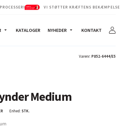
 PROCESSERNE
VI STØTTER KRÆFTENS BEKÆMPELSE
R
KATALOGER
NYHEDER
KONTAKT
Varenr:
P852-6444/E5
tynder Medium
ER
Enhed:
STK.
ium