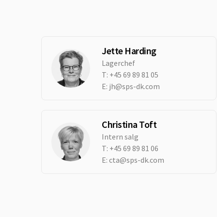
Jette Harding
Lagerchef
T:
+45 69 89 81 05
E:
jh@sps-dk.com
Christina Toft
Intern salg
T:
+45 69 89 81 06
E:
cta@sps-dk.com