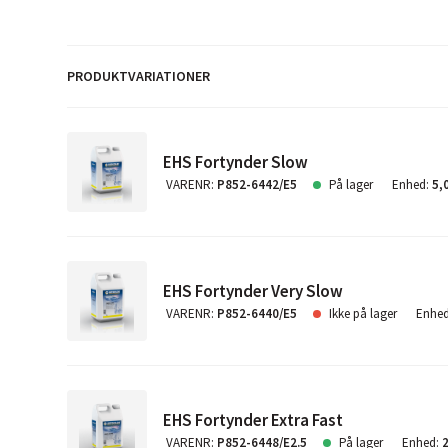
PRODUKTVARIATIONER
EHS Fortynder Slow
VARENR
:
P852-6442/E5
På lager
Enhed
:
5,
EHS Fortynder Very Slow
VARENR
:
P852-6440/E5
Ikke på lager
Enhe
EHS Fortynder Extra Fast
VARENR
:
P852-6448/E2.5
På lager
Enhed
: