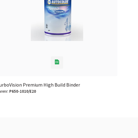
urboVision Premium High Build Binder
TurboVi
arenr:
P650-1010/E20
Varenr:
P