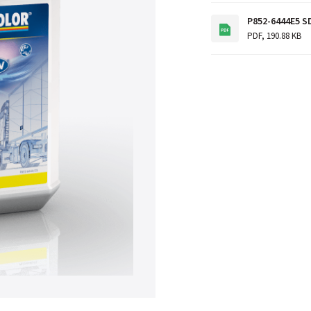
P852-6444E5 S
PDF
,
190.88 KB