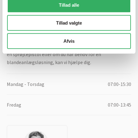
Tillad alle
Har du brug for hjælp? Vi sidder
klar ved telefonen
Tillad valgte
Vi tilbyder et bredt sortiment af produkter til
Afvis
autolakering. Lige meget om du skal bruge en enkelt farve,
en sprøjtepistol eller om du har behov for en
blandeanlægsløsning, kan vi hjælpe dig.
Mandag - Torsdag
07:00-15:30
Fredag
07:00-13:45