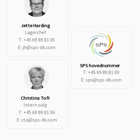
Jette Harding
Lagerchef
T:
+45 69 89 81 05
E:
jh@sps-dk.com
SPS hovednummer
T:
+45 69 89 81 00
E:
sps@sps-dk.com
Christina Toft
Intern salg
T:
+45 69 89 81 06
E:
cta@sps-dk.com