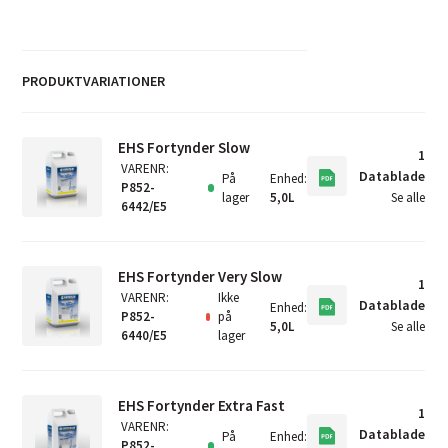
PRODUKTVARIATIONER
EHS Fortynder Slow
1
VARENR
:
Datablade
På
Enhed
:
P852-
lager
5,0L
Se alle
6442/E5
EHS Fortynder Very Slow
1
VARENR
:
Ikke
Datablade
Enhed
:
P852-
på
5,0L
Se alle
6440/E5
lager
EHS Fortynder Extra Fast
1
VARENR
:
Datablade
På
Enhed
:
P852-