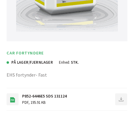
CAR FORTYNDERE
PÅ LAGER/FJERNLAGER
Enhed:
STK.
EHS fortynder- Fast
P852-6446E5 SDS 131124
PDF
,
195.91 KB