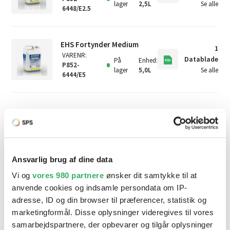
lager
2,5L
Se alle
6448/E2.5
EHS Fortynder Medium
1
VARENR
:
Datablade
På
Enhed
:
P852-
lager
5,0L
Se alle
6444/E5
Relaterede produkter
Ansvarlig brug af dine data
Vi og
vores 980 partnere
ønsker dit samtykke til at
anvende cookies og indsamle persondata om IP-
adresse, ID og din browser til præferencer, statistik og
marketingformål. Disse oplysninger videregives til vores
samarbejdspartnere, der opbevarer og tilgår oplysninger