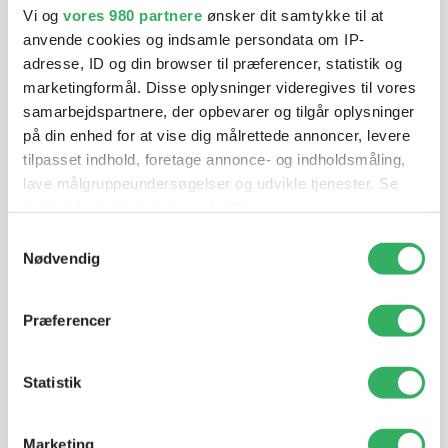
Vi og
vores 980 partnere
ønsker dit samtykke til at
anvende cookies og indsamle persondata om IP-
adresse, ID og din browser til præferencer, statistik og
Mandag - Torsdag
07:00-15:30
marketingformål. Disse oplysninger videregives til vores
samarbejdspartnere, der opbevarer og tilgår oplysninger
Fredag
07:00-13:45
på din enhed for at vise dig målrettede annoncer, levere
tilpasset indhold, foretage annonce- og indholdsmåling,
lave målgruppeundersøgelser og udvikle tjenester. Se
mere information under
indstillinger
og i vores
persondatapolitik. Du kan altid trække dit samtykke
Samtykkevalg
tilbage eller ændre indstillinger fra vores
Nødvendig
"Cookiedeklaration", eller ved at trykke på "Privacy
trigger" ikonet.
Præferencer
Jette Harding
Lagerchef
Dine valg anvendes på hele websitet.
T:
+45 69 89 81 05
Statistik
E:
jh@sps-dk.com
Vi bruger cookies til at tilpasse vores indhold og
annoncer, til at vise dig funktioner til sociale medier og til
Marketing
at analysere vores trafik. Vi deler også oplysninger om