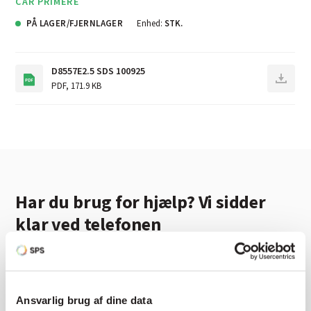
CAR PRIMERE
PÅ LAGER/FJERNLAGER
Enhed:
STK.
D8557E2.5 SDS 100925
PDF
,
171.9 KB
Har du brug for hjælp? Vi sidder
klar ved telefonen
Vi tilbyder et bredt sortiment af produkter til
autolakering. Lige meget om du skal bruge en enkelt farve,
en sprøjtepistol eller om du har behov for en
Ansvarlig brug af dine data
blandeanlægsløsning, kan vi hjælpe dig.