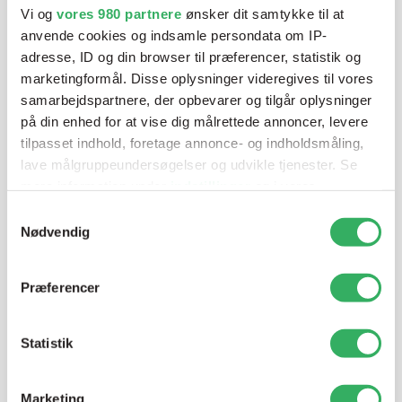
Vi og
vores 980 partnere
ønsker dit samtykke til at
anvende cookies og indsamle persondata om IP-
adresse, ID og din browser til præferencer, statistik og
Mandag - Torsdag
07:00-15:30
marketingformål. Disse oplysninger videregives til vores
samarbejdspartnere, der opbevarer og tilgår oplysninger
Fredag
07:00-13:45
på din enhed for at vise dig målrettede annoncer, levere
tilpasset indhold, foretage annonce- og indholdsmåling,
lave målgruppeundersøgelser og udvikle tjenester. Se
mere information under
indstillinger
og i vores
persondatapolitik. Du kan altid trække dit samtykke
Samtykkevalg
tilbage eller ændre indstillinger fra vores
Nødvendig
"Cookiedeklaration", eller ved at trykke på "Privacy
trigger" ikonet.
Præferencer
Jette Harding
Lagerchef
Dine valg anvendes på hele websitet.
T:
+45 69 89 81 05
Statistik
E:
jh@sps-dk.com
Vi bruger cookies til at tilpasse vores indhold og
annoncer, til at vise dig funktioner til sociale medier og til
Marketing
at analysere vores trafik. Vi deler også oplysninger om