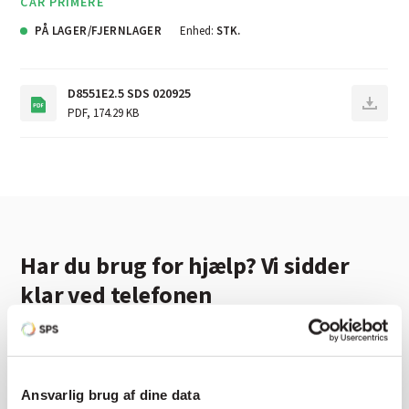
CAR PRIMERE
PÅ LAGER/FJERNLAGER
Enhed:
STK.
D8551E2.5 SDS 020925
PDF
,
174.29 KB
Har du brug for hjælp? Vi sidder
klar ved telefonen
Vi tilbyder et bredt sortiment af produkter til
autolakering. Lige meget om du skal bruge en enkelt farve,
en sprøjtepistol eller om du har behov for en
Ansvarlig brug af dine data
blandeanlægsløsning, kan vi hjælpe dig.