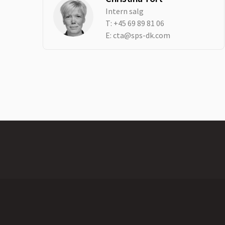
Intern salg
T:
+45 69 89 81 06
E:
cta@sps-dk.com