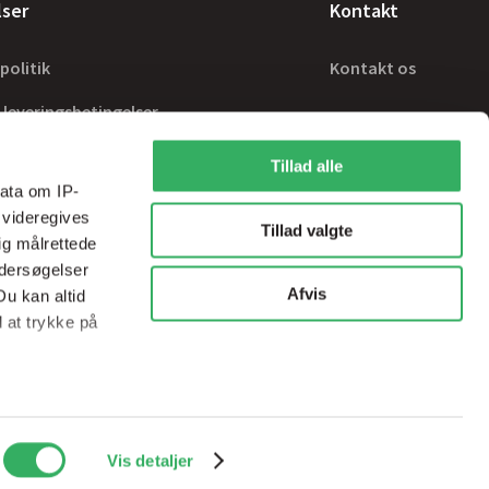
lser
Kontakt
politik
Kontakt os
 leveringsbetingelser
Tillad alle
ata om IP-
 videregives
Tillad valgte
ig målrettede
ndersøgelser
Afvis
Du kan altid
d at trykke på
ale medier og
Handelsbetingelser
sps@sps-dk.com
Vis detaljer
ed vores