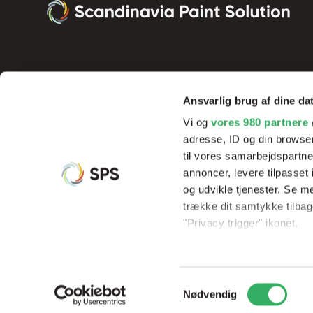
Ansvarlig brug af dine da
Vi og
vores 980 partnere
adresse, ID og din browser
til vores samarbejdspartner
annoncer, levere tilpasse
og udvikle tjenester. Se m
Vi tilbyder innovative produkter og effektive processer, der sik
trække dit samtykke tilbage
resultater og rentabilitet, samt hjælp og undervisning af vores 
"Privacy trigger" ikonet.
Dine valg anvendes på hel
Samtykkevalg
Vi bruger cookies til at til
© Copyright 2026
Scandinavia Paint Solution
CVR: 3395533
Nødvendig
til at analysere vores tra