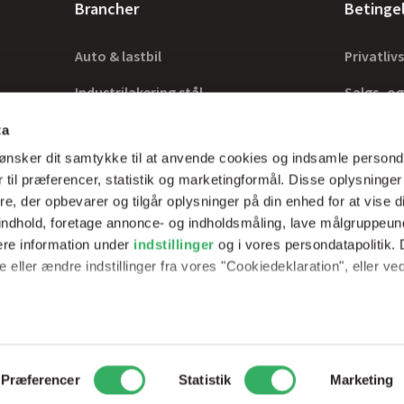
Brancher
Betinge
Auto & lastbil
Privatlivs
Industrilakering stål
Salgs- og
Industrilakering træ
Lovkrav
ta
ønsker dit samtykke til at anvende cookies og indsamle persond
Tilbehør
 til præferencer, statistik og marketingformål. Disse oplysninger
e, der opbevarer og tilgår oplysninger på din enhed for at vise d
t indhold, foretage annonce- og indholdsmåling, lave målgruppeu
ere information under
indstillinger
og i vores persondatapolitik. 
rer optimale
 eller ændre indstillinger fra vores "Cookiedeklaration", eller ve
erfarne teknikker.
e websitet.
passe vores indhold og annoncer, til at vise dig funktioner til soci
2
Peder Skrams Vej 7, 5220 Odense SØ
Telefon: +45 69898100
Mail: 
Præferencer
Statistik
Marketing
fik. Vi deler også oplysninger om din brug af vores hjemmeside m