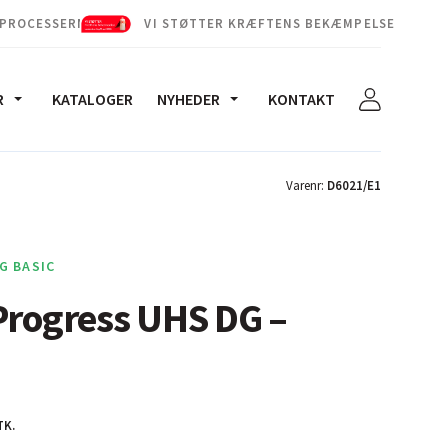
 PROCESSERNE
VI STØTTER KRÆFTENS BEKÆMPELSE
R
KATALOGER
NYHEDER
KONTAKT
Varenr:
D6021/E1
G BASIC
Progress UHS DG –
TK.