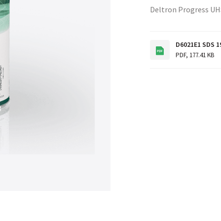
Deltron Progress UH
D6021E1 SDS 1
PDF
,
177.41 KB