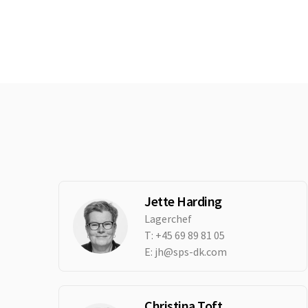
Jette Harding
Lagerchef
T:
+45 69 89 81 05
E:
jh@sps-dk.com
Christina Toft