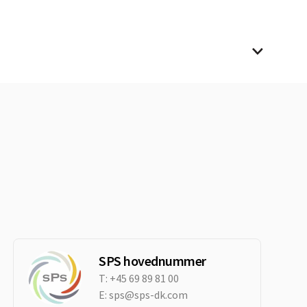
SPS hovednummer
T:
+45 69 89 81 00
E:
sps@sps-dk.com