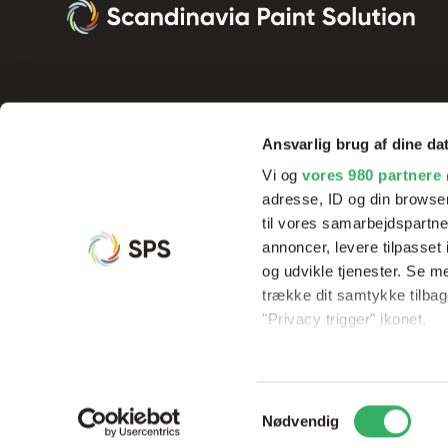
Ansvarlig brug af dine da
Vi og
vores 980 partnere
adresse, ID og din browser
til vores samarbejdspartner
annoncer, levere tilpasse
og udvikle tjenester. Se m
Vi tilbyder innovative produkter og effektive processer, der sik
trække dit samtykke tilbage
resultater og rentabilitet, samt hjælp og undervisning af vores 
"Privacy trigger" ikonet.
Dine valg anvendes på hel
Samtykkevalg
Vi bruger cookies til at til
© Copyright 2026
Scandinavia Paint Solution
CVR: 3395533
Nødvendig
til at analysere vores tra