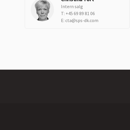
Intern salg
T:
+45 69 89 81 06
E:
cta@sps-dk.com