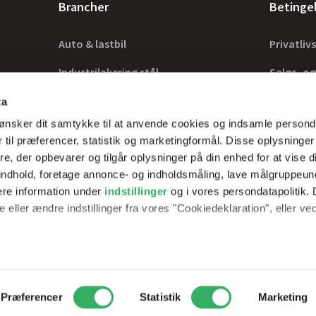
Brancher
Betinge
Auto & lastbil
Privatlivs
Industrilakering stål
Salgs- og
Industrilakering træ
Lovkrav
ta
ønsker dit samtykke til at anvende cookies og indsamle persond
Tilbehør
 til præferencer, statistik og marketingformål. Disse oplysninger
e, der opbevarer og tilgår oplysninger på din enhed for at vise d
t indhold, foretage annonce- og indholdsmåling, lave målgruppeu
ere information under
indstillinger
og i vores persondatapolitik. 
rer optimale
 eller ændre indstillinger fra vores "Cookiedeklaration", eller ve
erfarne teknikker.
e websitet.
passe vores indhold og annoncer, til at vise dig funktioner til soci
2
Peder Skrams Vej 7, 5220 Odense SØ
Telefon: +45 69898100
Mail: 
Præferencer
Statistik
Marketing
fik. Vi deler også oplysninger om din brug af vores hjemmeside m