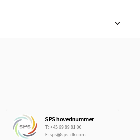
SPS hovednummer
T:
+45 69 89 81 00
E:
sps@sps-dk.com