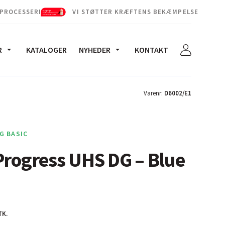
 PROCESSERNE
VI STØTTER KRÆFTENS BEKÆMPELSE
R
KATALOGER
NYHEDER
KONTAKT
Varenr:
D6002/E1
G BASIC
Progress UHS DG – Blue
TK.