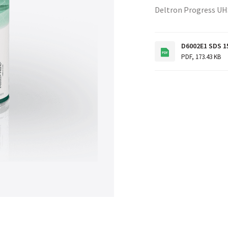
Deltron Progress UH
D6002E1 SDS 1
PDF
,
173.43 KB