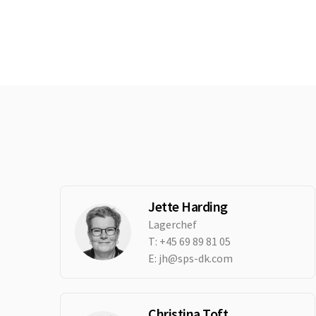
Jette Harding
Lagerchef
T:
+45 69 89 81 05
E:
jh@sps-dk.com
Christina Toft