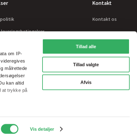
lser
Kontakt
politik
Kontakt os
 leveringsbetingelser
Tillad alle
ata om IP-
 videregives
Tillad valgte
ig målrettede
ndersøgelser
Afvis
Du kan altid
d at trykke på
ale medier og
Handelsbetingelser
sps@sps-dk.com
Vis detaljer
ed vores