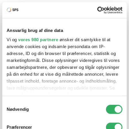
Har du brug for hjælp? Vi sidder
Ansvarlig brug af dine data
klar ved telefonen
Vi og
vores 980 partnere
ønsker dit samtykke til at
anvende cookies og indsamle persondata om IP-
Vi tilbyder et bredt sortiment af produkter til
adresse, ID og din browser til præferencer, statistik og
autolakering. Lige meget om du skal bruge en enkelt farve,
marketingformål. Disse oplysninger videregives til vores
en sprøjtepistol eller om du har behov for en
samarbejdspartnere, der opbevarer og tilgår oplysninger
blandeanlægsløsning, kan vi hjælpe dig.
på din enhed for at vise dig målrettede annoncer, levere
tilpasset indhold, foretage annonce- og indholdsmåling,
lave målgruppeundersøgelser og udvikle tjenester. Se
Mandag - Torsdag
07:00-15:30
mere information under
indstillinger
og i vores
persondatapolitik. Du kan altid trække dit samtykke
Samtykkevalg
tilbage eller ændre indstillinger fra vores
Fredag
07:00-13:45
Nødvendig
"Cookiedeklaration", eller ved at trykke på "Privacy
trigger" ikonet.
Præferencer