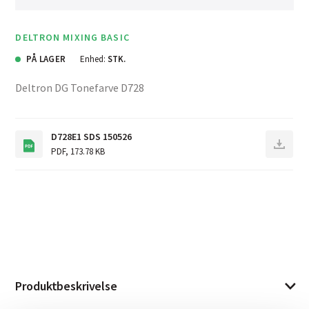
DELTRON MIXING BASIC
PÅ LAGER
Enhed:
STK.
Deltron DG Tonefarve D728
D728E1 SDS 150526
PDF
,
173.78 KB
Produktbeskrivelse