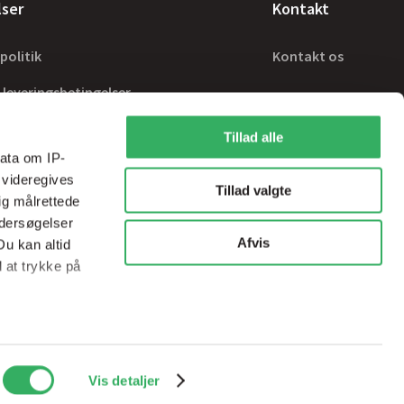
lser
Kontakt
politik
Kontakt os
 leveringsbetingelser
Tillad alle
ata om IP-
 videregives
Tillad valgte
ig målrettede
ndersøgelser
Afvis
Du kan altid
d at trykke på
ale medier og
Handelsbetingelser
sps@sps-dk.com
Vis detaljer
ed vores