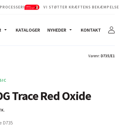
 PROCESSERNE
VI STØTTER KRÆFTENS BEKÆMPELSE
R
KATALOGER
NYHEDER
KONTAKT
Varenr:
D735/E1
SIC
DG Trace Red Oxide
TK.
e D735