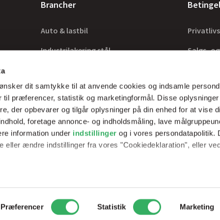
Brancher
Betinge
Auto & lastbil
Privatlivs
Industrilakering stål
Salgs- og
Industrilakering træ
Lovkrav
ta
ønsker dit samtykke til at anvende cookies og indsamle persond
Tilbehør
 til præferencer, statistik og marketingformål. Disse oplysninger
e, der opbevarer og tilgår oplysninger på din enhed for at vise d
t indhold, foretage annonce- og indholdsmåling, lave målgruppeu
ere information under
indstillinger
og i vores persondatapolitik. 
rer optimale
 eller ændre indstillinger fra vores "Cookiedeklaration", eller ve
erfarne teknikker.
e websitet.
passe vores indhold og annoncer, til at vise dig funktioner til soci
2
Peder Skrams Vej 7, 5220 Odense SØ
Telefon: +45 69898100
Mail: 
Præferencer
Statistik
Marketing
fik. Vi deler også oplysninger om din brug af vores hjemmeside m