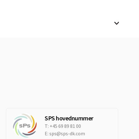
SPS hovednummer
T:
+45 69 89 81 00
E:
sps@sps-dk.com