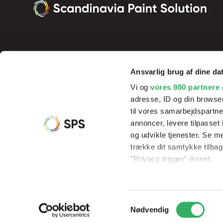
Ansvarlig brug af dine da
Vi og
vores 980 partnere
adresse, ID og din browser
til vores samarbejdspartner
annoncer, levere tilpasse
og udvikle tjenester. Se m
Vi tilbyder innovative produkter og effektive processer, der sik
trække dit samtykke tilbage
resultater og rentabilitet, samt hjælp og undervisning af vores 
"Privacy trigger" ikonet.
Dine valg anvendes på hel
Samtykkevalg
Vi bruger cookies til at til
© Copyright 2026
Scandinavia Paint Solution
CVR: 3395533
Nødvendig
til at analysere vores tra