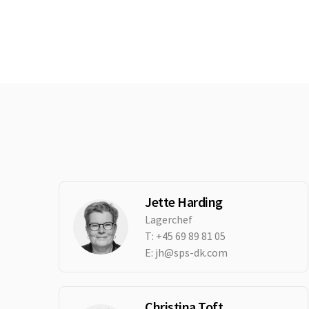
Jette Harding
Lagerchef
T:
+45 69 89 81 05
E:
jh@sps-dk.com
Christina Toft