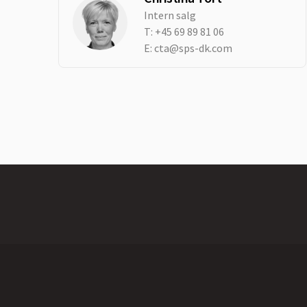
Intern salg
T:
+45 69 89 81 06
E:
cta@sps-dk.com