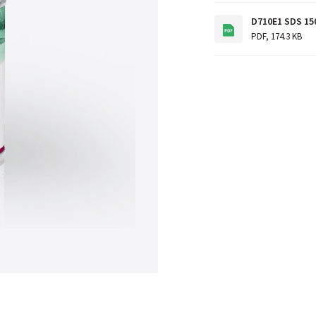
D710E1 SDS 15
PDF
,
174.3 KB