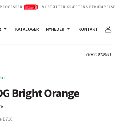
 PROCESSERNE
VI STØTTER KRÆFTENS BEKÆMPELSE
R
KATALOGER
NYHEDER
KONTAKT
Varenr:
D710/E1
SIC
DG Bright Orange
TK.
e D710