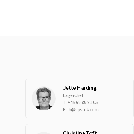
Jette Harding
Lagerchef
T:
+45 69 89 81 05
E:
jh@sps-dk.com
Christina Toft