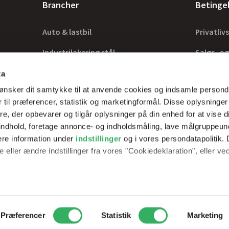
Brancher
Betinge
Auto & lastbil
Privatlivs
Industrilakering stål
Salgs- og
Industrilakering træ
Lovkrav
ta
ønsker dit samtykke til at anvende cookies og indsamle persond
Tilbehør
 til præferencer, statistik og marketingformål. Disse oplysninger
e, der opbevarer og tilgår oplysninger på din enhed for at vise d
t indhold, foretage annonce- og indholdsmåling, lave målgruppeu
ere information under
indstillinger
og i vores persondatapolitik. 
rer optimale
 eller ændre indstillinger fra vores "Cookiedeklaration", eller ve
erfarne teknikker.
e websitet.
passe vores indhold og annoncer, til at vise dig funktioner til soci
2
Peder Skrams Vej 7, 5220 Odense SØ
Telefon: +45 69898100
Mail: 
Præferencer
Statistik
Marketing
fik. Vi deler også oplysninger om din brug af vores hjemmeside m