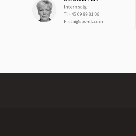
Intern salg
T:
+45 69 89 81 06
E:
cta@sps-dk.com