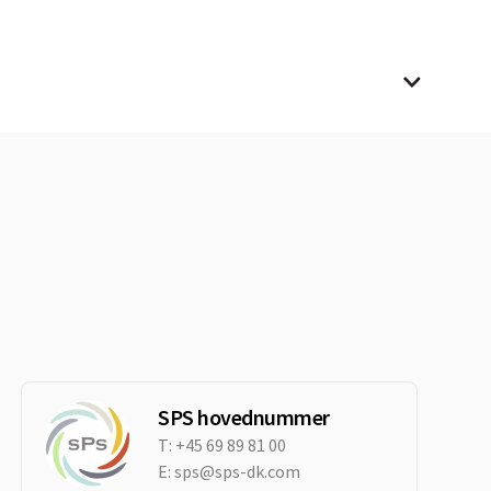
SPS hovednummer
T:
+45 69 89 81 00
E:
sps@sps-dk.com