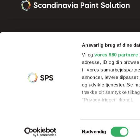
Ansvarlig brug af dine da
Vi og
vores 980 partnere
adresse, ID og din browser
til vores samarbejdspartner
annoncer, levere tilpasse
og udvikle tjenester. Se m
Vi tilbyder innovative produkter og effektive processer, der sik
trække dit samtykke tilbage
resultater og rentabilitet, samt hjælp og undervisning af vores 
"Privacy trigger" ikonet.
Dine valg anvendes på hel
Samtykkevalg
Vi bruger cookies til at til
© Copyright 2026
Scandinavia Paint Solution
CVR: 3395533
Nødvendig
til at analysere vores tra