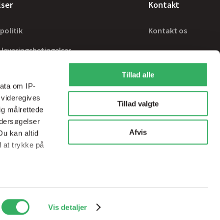
lser
Kontakt
politik
Kontakt os
 leveringsbetingelser
Tillad alle
ata om IP-
 videregives
Tillad valgte
ig målrettede
ndersøgelser
Afvis
Du kan altid
d at trykke på
ale medier og
Handelsbetingelser
sps@sps-dk.com
Vis detaljer
ed vores