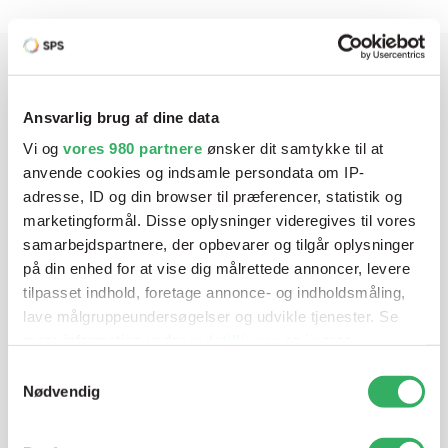
Har du brug for hjælp? Vi sidder
Ansvarlig brug af dine data
klar ved telefonen
Vi og
vores 980 partnere
ønsker dit samtykke til at
anvende cookies og indsamle persondata om IP-
Vi tilbyder et bredt sortiment af produkter til
adresse, ID og din browser til præferencer, statistik og
autolakering. Lige meget om du skal bruge en enkelt farve,
marketingformål. Disse oplysninger videregives til vores
en sprøjtepistol eller om du har behov for en
samarbejdspartnere, der opbevarer og tilgår oplysninger
blandeanlægsløsning, kan vi hjælpe dig.
på din enhed for at vise dig målrettede annoncer, levere
tilpasset indhold, foretage annonce- og indholdsmåling,
lave målgruppeundersøgelser og udvikle tjenester. Se
Mandag - Torsdag
07:00-15:30
mere information under
indstillinger
og i vores
persondatapolitik. Du kan altid trække dit samtykke
Samtykkevalg
tilbage eller ændre indstillinger fra vores
Nødvendig
Fredag
07:00-13:45
"Cookiedeklaration", eller ved at trykke på "Privacy
trigger" ikonet.