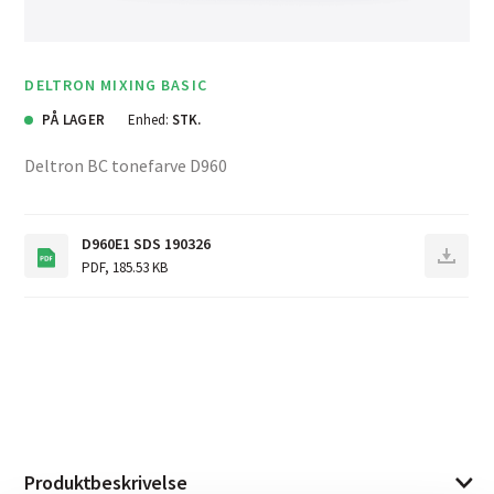
DELTRON MIXING BASIC
PÅ LAGER
Enhed:
STK.
Deltron BC tonefarve D960
D960E1 SDS 190326
PDF
,
185.53 KB
Produktbeskrivelse