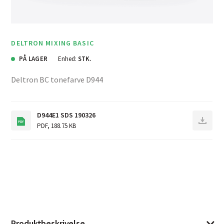
DELTRON MIXING BASIC
PÅ LAGER
Enhed:
STK.
Deltron BC tonefarve D944
D944E1 SDS 190326
PDF
,
188.75 KB
Produktbeskrivelse