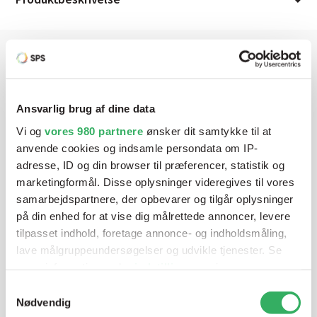
Har du brug for hjælp? Vi sidder
klar ved telefonen
Ansvarlig brug af dine data
Vi og
vores 980 partnere
ønsker dit samtykke til at
Vi tilbyder et bredt sortiment af produkter til
anvende cookies og indsamle persondata om IP-
autolakering. Lige meget om du skal bruge en enkelt farve,
adresse, ID og din browser til præferencer, statistik og
en sprøjtepistol eller om du har behov for en
marketingformål. Disse oplysninger videregives til vores
blandeanlægsløsning, kan vi hjælpe dig.
samarbejdspartnere, der opbevarer og tilgår oplysninger
på din enhed for at vise dig målrettede annoncer, levere
tilpasset indhold, foretage annonce- og indholdsmåling,
Mandag - Torsdag
07:00-15:30
lave målgruppeundersøgelser og udvikle tjenester. Se
mere information under
indstillinger
og i vores
persondatapolitik. Du kan altid trække dit samtykke
Samtykkevalg
Fredag
07:00-13:45
tilbage eller ændre indstillinger fra vores
Nødvendig