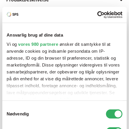
Har du brug for hjælp? Vi sidder
Ansvarlig brug af dine data
klar ved telefonen
Vi og
vores 980 partnere
ønsker dit samtykke til at
anvende cookies og indsamle persondata om IP-
Vi tilbyder et bredt sortiment af produkter til
adresse, ID og din browser til præferencer, statistik og
autolakering. Lige meget om du skal bruge en enkelt farve,
marketingformål. Disse oplysninger videregives til vores
en sprøjtepistol eller om du har behov for en
samarbejdspartnere, der opbevarer og tilgår oplysninger
blandeanlægsløsning, kan vi hjælpe dig.
på din enhed for at vise dig målrettede annoncer, levere
tilpasset indhold, foretage annonce- og indholdsmåling,
lave målgruppeundersøgelser og udvikle tjenester. Se
Mandag - Torsdag
07:00-15:30
mere information under
indstillinger
og i vores
persondatapolitik. Du kan altid trække dit samtykke
Samtykkevalg
tilbage eller ændre indstillinger fra vores
Nødvendig
Fredag
07:00-13:45
"Cookiedeklaration", eller ved at trykke på "Privacy
trigger" ikonet.