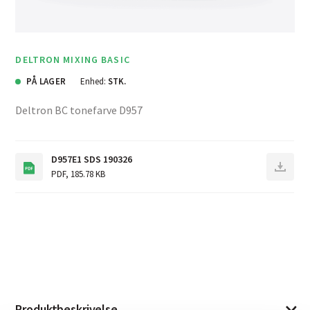
DELTRON MIXING BASIC
PÅ LAGER
Enhed:
STK.
Deltron BC tonefarve D957
D957E1 SDS 190326
PDF
,
185.78 KB
Produktbeskrivelse