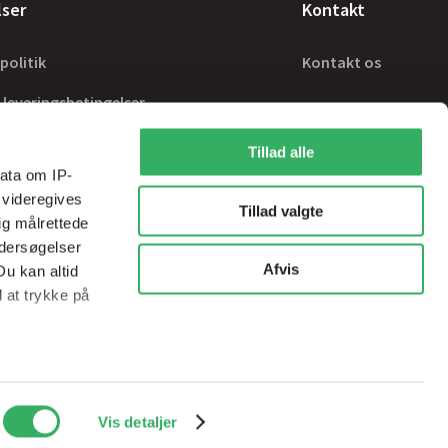
lser
Kontakt
politik
Kontakt os
 leveringsbetingelser
Tillad alle
ata om IP-
 videregives
Tillad valgte
ig målrettede
ndersøgelser
Afvis
Du kan altid
d at trykke på
ale medier og
Handelsbetingelser
sps@sps-dk.com
Vis detaljer
ed vores