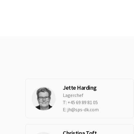
Jette Harding
Lagerchef
T:
+45 69 89 81 05
E:
jh@sps-dk.com
Christina Toft