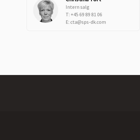
Intern salg
T:
+45 69 89 81 06
E:
cta@sps-dk.com