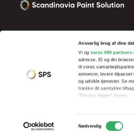
Ansvarlig brug af dine da
Vi og
vores 980 partnere
adresse, ID og din browser
til vores samarbejdspartner
annoncer, levere tilpasse
og udvikle tjenester. Se m
Vi tilbyder innovative produkter og effektive processer, der sik
trække dit samtykke tilbage
resultater og rentabilitet, samt hjælp og undervisning af vores 
"Privacy trigger" ikonet.
Dine valg anvendes på hel
Samtykkevalg
Vi bruger cookies til at til
© Copyright 2026
Scandinavia Paint Solution
CVR: 3395533
Nødvendig
til at analysere vores tra