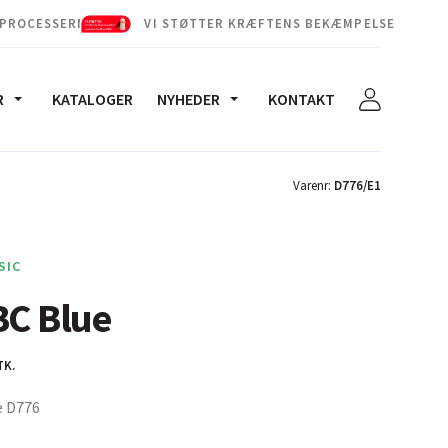
 PROCESSERNE
VI STØTTER KRÆFTENS BEKÆMPELSE
R
KATALOGER
NYHEDER
KONTAKT
Varenr:
D776/E1
SIC
BC Blue
TK.
e D776