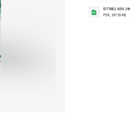
D776E1 SDS 19
PDF
,
187.95 KB