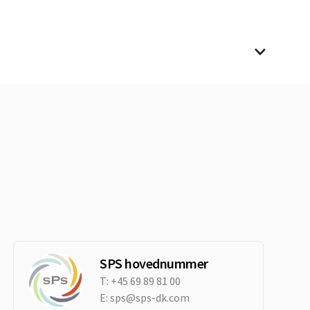
SPS hovednummer
T:
+45 69 89 81 00
E:
sps@sps-dk.com