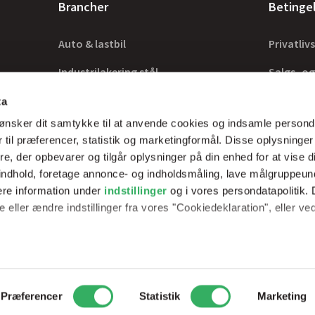
Brancher
Betinge
Auto & lastbil
Privatlivs
Industrilakering stål
Salgs- og
Industrilakering træ
Lovkrav
ta
ønsker dit samtykke til at anvende cookies og indsamle persond
Tilbehør
 til præferencer, statistik og marketingformål. Disse oplysninger
e, der opbevarer og tilgår oplysninger på din enhed for at vise d
t indhold, foretage annonce- og indholdsmåling, lave målgruppeu
ere information under
indstillinger
og i vores persondatapolitik. 
rer optimale
 eller ændre indstillinger fra vores "Cookiedeklaration", eller ve
erfarne teknikker.
e websitet.
passe vores indhold og annoncer, til at vise dig funktioner til soci
2
Peder Skrams Vej 7, 5220 Odense SØ
Telefon: +45 69898100
Mail: 
Præferencer
Statistik
Marketing
fik. Vi deler også oplysninger om din brug af vores hjemmeside m