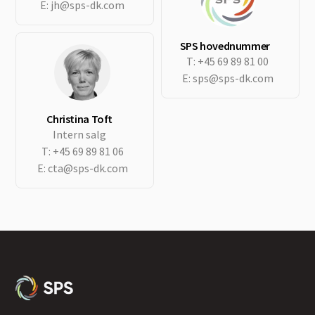
E:
jh@sps-dk.com
SPS hovednummer
T:
+45 69 89 81 00
E:
sps@sps-dk.com
Christina Toft
Intern salg
T:
+45 69 89 81 06
E:
cta@sps-dk.com