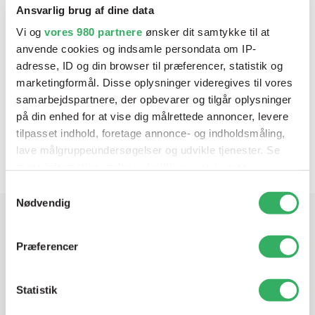
Ansvarlig brug af dine data
Vi og
vores 980 partnere
ønsker dit samtykke til at
anvende cookies og indsamle persondata om IP-
adresse, ID og din browser til præferencer, statistik og
marketingformål. Disse oplysninger videregives til vores
samarbejdspartnere, der opbevarer og tilgår oplysninger
på din enhed for at vise dig målrettede annoncer, levere
Delfleet One UHS Hardener - Medium
tilpasset indhold, foretage annonce- og indholdsmåling,
Varenr:
F8255/E5
V
lave målgruppeundersøgelser og udvikle tjenester. Se
mere information under
indstillinger
og i vores
persondatapolitik. Du kan altid trække dit samtykke
Samtykkevalg
tilbage eller ændre indstillinger fra vores
Nødvendig
"Cookiedeklaration", eller ved at trykke på "Privacy
trigger" ikonet.
Har du brug for hjælp? Vi sidder
Præferencer
klar ved telefonen
Dine valg anvendes på hele websitet.
Statistik
Vi tilbyder et bredt sortiment af produkter til
Vi bruger cookies til at tilpasse vores indhold og