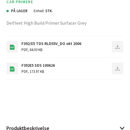
CAR PRIMERE
PÅ LAGER
Enhed:
STK.
Delfleet High Build Primer Surfacer Grey
F392/E5 TDS RLD55V_DO okt 2006
PDF
,
84.93 KB
F392E5 SDS 100626
PDF
,
173.97 KB
Produktbeskrivelse