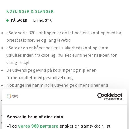
KOBLINGER & SLANGER
PÅ LAGER
Enhed:
STK.
eSafe serie 320 koblingen er en let betjent kobling med høj
præstationsevne og lang levetid.
eSafe er en enhåndsbetjent sikkerhedskobling, som
udluftes inden frakobling, hvilket eliminerer risikoen for
slangerekyl.
De udvendige gevind på koblinger og nipler er
forbehandlet med gevindtætning.
Koblingerne har mindre udvendige dimensioner end
sammenlignelige designs.
Helautomatisk betjening sikrer nem betjening. eSafe
opfylder ISO standard 4414 og EN 983.
Ansvarlig brug af dine data
Serie 320 fås endvidere i Soft-Line- og Multi-Link-udgaver
Vi og
vores 980 partnere
ønsker dit samtykke til at