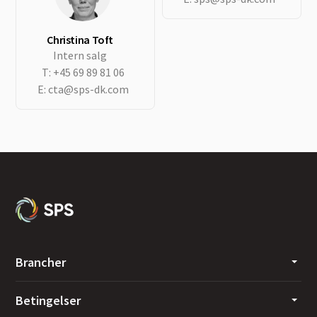
Christina Toft
Intern salg
T:
+45 69 89 81 06
E:
cta@sps-dk.com
Brancher
Betingelser