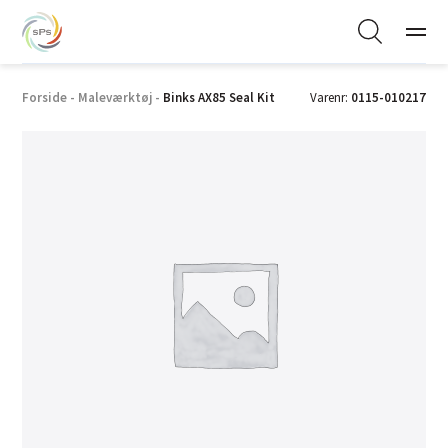
Forside
-
Maleværktøj
-
Binks AX85 Seal Kit
Varenr:
0115-010217