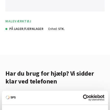
MALEVÆRKTØJ
PÅ LAGER/FJERNLAGER
Enhed:
STK.
Har du brug for hjælp? Vi sidder
klar ved telefonen
Vi tilbyder et bredt sortiment af produkter til
autolakering. Lige meget om du skal bruge en enkelt farve,
en sprøjtepistol eller om du har behov for en