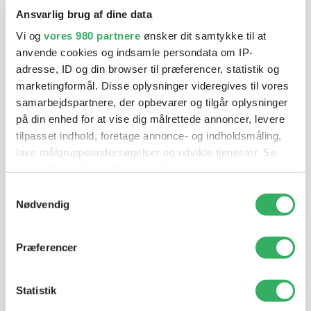
blandeanlægsløsning, kan vi hjælpe dig.
Ansvarlig brug af dine data
Vi og
vores 980 partnere
ønsker dit samtykke til at
anvende cookies og indsamle persondata om IP-
Mandag - Torsdag
07:00-15:30
adresse, ID og din browser til præferencer, statistik og
marketingformål. Disse oplysninger videregives til vores
Fredag
07:00-13:45
samarbejdspartnere, der opbevarer og tilgår oplysninger
på din enhed for at vise dig målrettede annoncer, levere
tilpasset indhold, foretage annonce- og indholdsmåling,
lave målgruppeundersøgelser og udvikle tjenester. Se
mere information under
indstillinger
og i vores
persondatapolitik. Du kan altid trække dit samtykke
Samtykkevalg
tilbage eller ændre indstillinger fra vores
Nødvendig
"Cookiedeklaration", eller ved at trykke på "Privacy
Jette Harding
trigger" ikonet.
Lagerchef
Præferencer
T:
+45 69 89 81 05
Dine valg anvendes på hele websitet.
E:
jh@sps-dk.com
Statistik
Vi bruger cookies til at tilpasse vores indhold og