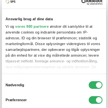
Vi tilbyder et bredt sortiment af produkter til
autolakering. Lige meget om du skal bruge en enkelt farve,
Ansvarlig brug af dine data
en sprøjtepistol eller om du har behov for en
Vi og
vores 980 partnere
ønsker dit samtykke til at
blandeanlægsløsning, kan vi hjælpe dig.
anvende cookies og indsamle persondata om IP-
adresse, ID og din browser til præferencer, statistik og
marketingformål. Disse oplysninger videregives til vores
Mandag - Torsdag
07:00-15:30
samarbejdspartnere, der opbevarer og tilgår oplysninger
på din enhed for at vise dig målrettede annoncer, levere
tilpasset indhold, foretage annonce- og indholdsmåling,
Fredag
07:00-13:45
lave målgruppeundersøgelser og udvikle tjenester. Se
mere information under
indstillinger
og i vores
persondatapolitik. Du kan altid trække dit samtykke
Samtykkevalg
tilbage eller ændre indstillinger fra vores
Nødvendig
"Cookiedeklaration", eller ved at trykke på "Privacy
trigger" ikonet.
Præferencer
Dine valg anvendes på hele websitet.