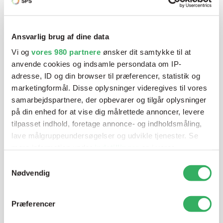
Har du brug for hjælp? Vi sidder
klar ved telefonen
Ansvarlig brug af dine data
Vi tilbyder et bredt sortiment af produkter til
Vi og
vores 980 partnere
ønsker dit samtykke til at
autolakering. Lige meget om du skal bruge en enkelt farve,
anvende cookies og indsamle persondata om IP-
en sprøjtepistol eller om du har behov for en
adresse, ID og din browser til præferencer, statistik og
blandeanlægsløsning, kan vi hjælpe dig.
marketingformål. Disse oplysninger videregives til vores
samarbejdspartnere, der opbevarer og tilgår oplysninger
på din enhed for at vise dig målrettede annoncer, levere
Mandag - Torsdag
07:00-15:30
tilpasset indhold, foretage annonce- og indholdsmåling,
lave målgruppeundersøgelser og udvikle tjenester. Se
mere information under
indstillinger
og i vores
Fredag
07:00-13:45
persondatapolitik. Du kan altid trække dit samtykke
Samtykkevalg
tilbage eller ændre indstillinger fra vores
Nødvendig
"Cookiedeklaration", eller ved at trykke på "Privacy
trigger" ikonet.
Præferencer
Dine valg anvendes på hele websitet.