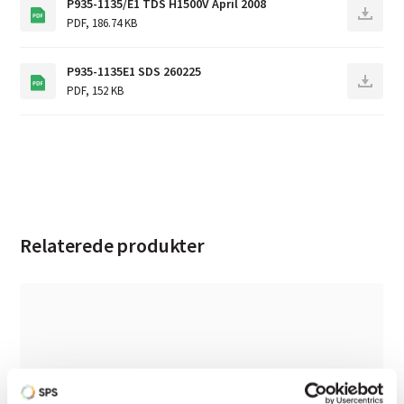
P935-1135/E1 TDS H1500V April 2008
PDF
,
186.74 KB
P935-1135E1 SDS 260225
PDF
,
152 KB
Relaterede produkter