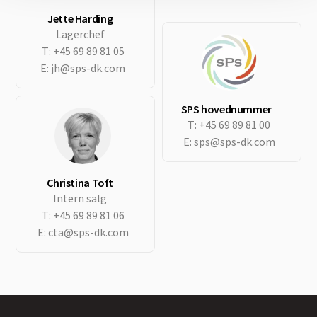
Jette Harding
Lagerchef
T:
+45 69 89 81 05
E:
jh@sps-dk.com
SPS hovednummer
T:
+45 69 89 81 00
E:
sps@sps-dk.com
Christina Toft
Intern salg
T:
+45 69 89 81 06
E:
cta@sps-dk.com