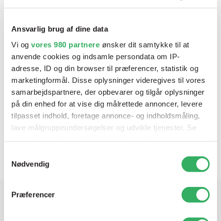
Ansvarlig brug af dine data
Vi og
vores 980 partnere
ønsker dit samtykke til at
anvende cookies og indsamle persondata om IP-
adresse, ID og din browser til præferencer, statistik og
marketingformål. Disse oplysninger videregives til vores
samarbejdspartnere, der opbevarer og tilgår oplysninger
på din enhed for at vise dig målrettede annoncer, levere
tilpasset indhold, foretage annonce- og indholdsmåling,
Aquabase+ Activator For Engine Bay Basic
lave målgruppeundersøgelser og udvikle tjenester. Se
Varenr:
P210-9115/E0.5
mere information under
indstillinger
og i vores
persondatapolitik. Du kan altid trække dit samtykke
Samtykkevalg
tilbage eller ændre indstillinger fra vores
Nødvendig
"Cookiedeklaration", eller ved at trykke på "Privacy
trigger" ikonet.
Præferencer
Dine valg anvendes på hele websitet.
Har du brug for hjælp? Vi sidder