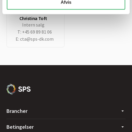
E:
sps@sps-dk.com
Afvis
Christina Toft
Intern salg
T:
+45 69 89 81 06
E:
cta@sps-dk.com
Brancher
Betingelser