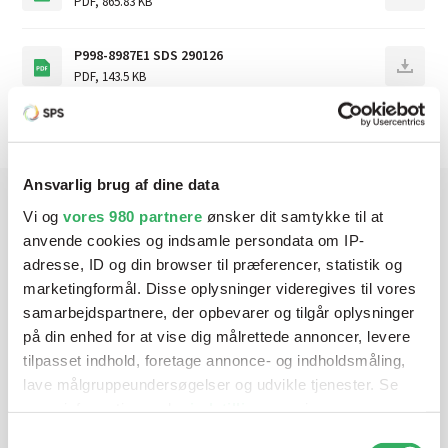
PDF
,
865.83 KB
P998-8987E1 SDS 290126
PDF
,
143.5 KB
Ansvarlig brug af dine data
Vi og
vores 980 partnere
ønsker dit samtykke til at
Har du brug for hjælp? Vi sidder
anvende cookies og indsamle persondata om IP-
adresse, ID og din browser til præferencer, statistik og
klar ved telefonen
marketingformål. Disse oplysninger videregives til vores
samarbejdspartnere, der opbevarer og tilgår oplysninger
Vi tilbyder et bredt sortiment af produkter til
på din enhed for at vise dig målrettede annoncer, levere
autolakering. Lige meget om du skal bruge en enkelt farve,
tilpasset indhold, foretage annonce- og indholdsmåling,
en sprøjtepistol eller om du har behov for en
lave målgruppeundersøgelser og udvikle tjenester. Se
blandeanlægsløsning, kan vi hjælpe dig.
mere information under
indstillinger
og i vores
persondatapolitik. Du kan altid trække dit samtykke
Samtykkevalg