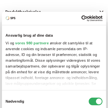
Produktbeskrivelse
Ansvarlig brug af dine data
Har du brug for hjælp? Vi sidder
Vi og
vores 980 partnere
ønsker dit samtykke til at
klar ved telefonen
anvende cookies og indsamle persondata om IP-
adresse, ID og din browser til præferencer, statistik og
Vi tilbyder et bredt sortiment af produkter til
marketingformål. Disse oplysninger videregives til vores
autolakering. Lige meget om du skal bruge en enkelt farve,
samarbejdspartnere, der opbevarer og tilgår oplysninger
en sprøjtepistol eller om du har behov for en
på din enhed for at vise dig målrettede annoncer, levere
blandeanlægsløsning, kan vi hjælpe dig.
tilpasset indhold, foretage annonce- og indholdsmåling,
lave målgruppeundersøgelser og udvikle tjenester. Se
mere information under
indstillinger
og i vores
Mandag - Torsdag
07:00-15:30
persondatapolitik. Du kan altid trække dit samtykke
Samtykkevalg
tilbage eller ændre indstillinger fra vores
Nødvendig
"Cookiedeklaration", eller ved at trykke på "Privacy