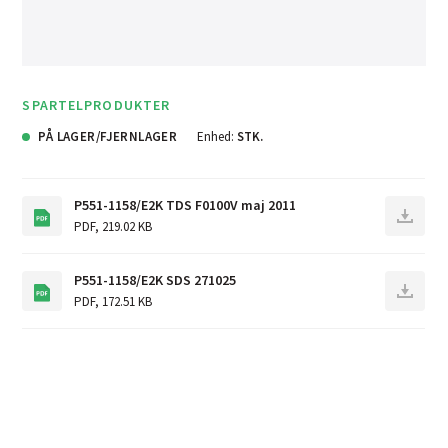
SPARTELPRODUKTER
PÅ LAGER/FJERNLAGER
Enhed:
STK.
P551-1158/E2K TDS F0100V maj 2011
PDF
,
219.02 KB
P551-1158/E2K SDS 271025
PDF
,
172.51 KB