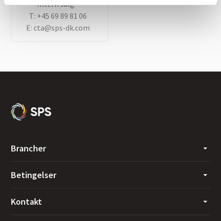
Intern salg
T:
+45 69 89 81 06
E:
cta@sps-dk.com
Brancher
Betingelser
Kontakt