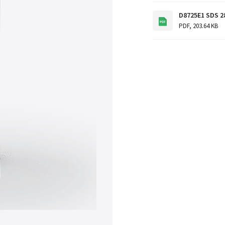
D8725E1 SDS 2
PDF
,
203.64 KB