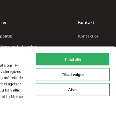
lser
Kontakt
politik
Kontakt os
 leveringsbetingelser
Tillad alle
ata om IP-
 videregives
Tillad valgte
ig målrettede
ndersøgelser
Afvis
Du kan altid
d at trykke på