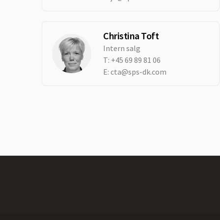
Christina Toft
Intern salg
T:
+45 69 89 81 06
E:
cta@sps-dk.com