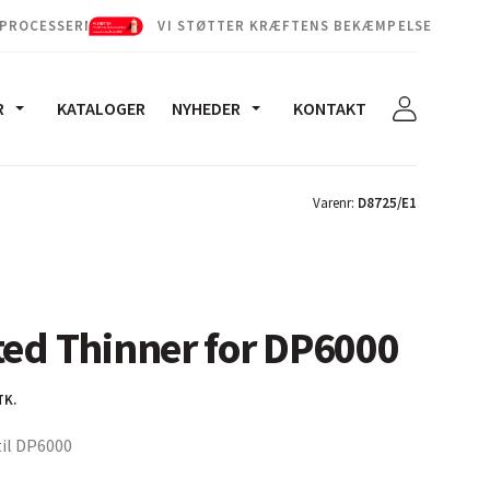
 PROCESSERNE
VI STØTTER KRÆFTENS BEKÆMPELSE
R
KATALOGER
NYHEDER
KONTAKT
Varenr:
D8725/E1
ted Thinner for DP6000
TK.
til DP6000