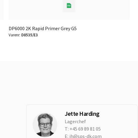
DP6000 2K Rapid Primer Grey G5
Varenr:
D8535/E3
Jette Harding
Lagerchef
T:
+45 69 89 81 05
E:
jh@sps-dk.com