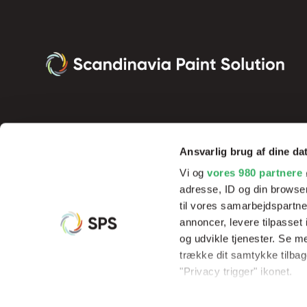
Ansvarlig brug af dine da
Vi og
vores 980 partnere
adresse, ID og din browser
til vores samarbejdspartner
annoncer, levere tilpasse
og udvikle tjenester. Se m
Vi tilbyder innovative produkter og effektive processer, der sik
trække dit samtykke tilbage
resultater og rentabilitet, samt hjælp og undervisning af vores 
"Privacy trigger" ikonet.
Dine valg anvendes på hel