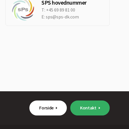
SPS hovednummer
T:
+45 69 89 81 00
E:
sps@sps-dk.com
Forside
Kontakt