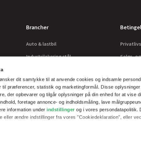
Brancher
Betinge
Auto & lastbil
Privatlivs
Industrilakering stål
Salgs- og
Industrilakering træ
Lovkrav
ta
ønsker dit samtykke til at anvende cookies og indsamle persond
Tilbehør
 til præferencer, statistik og marketingformål. Disse oplysninger
e, der opbevarer og tilgår oplysninger på din enhed for at vise d
t indhold, foretage annonce- og indholdsmåling, lave målgruppeu
ere information under
indstillinger
og i vores persondatapolitik. 
rer optimale
 eller ændre indstillinger fra vores "Cookiedeklaration", eller ve
erfarne teknikker.
e websitet.