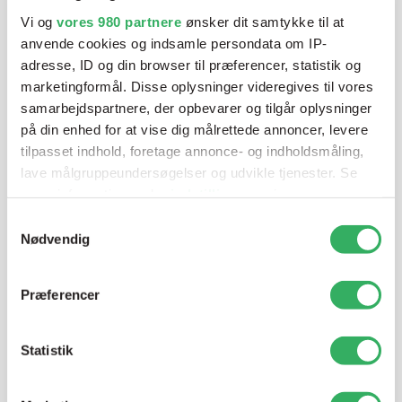
blandeanlægsløsning, kan vi hjælpe dig.
Vi og
vores 980 partnere
ønsker dit samtykke til at
anvende cookies og indsamle persondata om IP-
adresse, ID og din browser til præferencer, statistik og
Mandag - Torsdag
07:00-15:30
marketingformål. Disse oplysninger videregives til vores
samarbejdspartnere, der opbevarer og tilgår oplysninger
på din enhed for at vise dig målrettede annoncer, levere
Fredag
07:00-13:45
tilpasset indhold, foretage annonce- og indholdsmåling,
lave målgruppeundersøgelser og udvikle tjenester. Se
mere information under
indstillinger
og i vores
persondatapolitik. Du kan altid trække dit samtykke
Samtykkevalg
tilbage eller ændre indstillinger fra vores
Nødvendig
"Cookiedeklaration", eller ved at trykke på "Privacy
trigger" ikonet.
Præferencer
Jette Harding
Dine valg anvendes på hele websitet.
Lagerchef
T:
+45 69 89 81 05
Statistik
Vi bruger cookies til at tilpasse vores indhold og
E:
jh@sps-dk.com
annoncer, til at vise dig funktioner til sociale medier og til