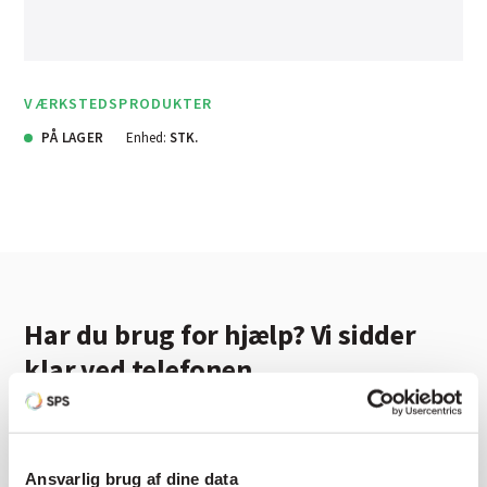
VÆRKSTEDSPRODUKTER
PÅ LAGER
Enhed:
STK.
Har du brug for hjælp? Vi sidder
klar ved telefonen
Vi tilbyder et bredt sortiment af produkter til
autolakering. Lige meget om du skal bruge en enkelt farve,
en sprøjtepistol eller om du har behov for en
Ansvarlig brug af dine data