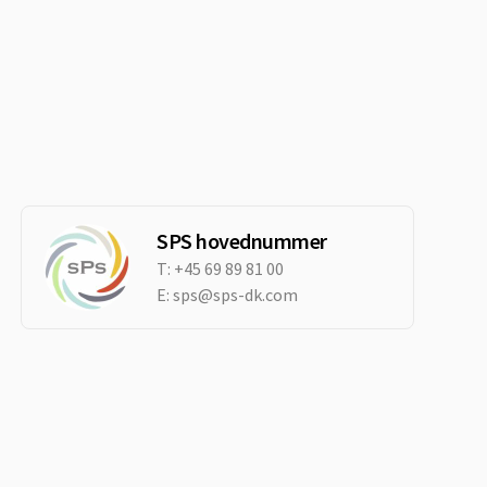
SPS hovednummer
T:
+45 69 89 81 00
E:
sps@sps-dk.com