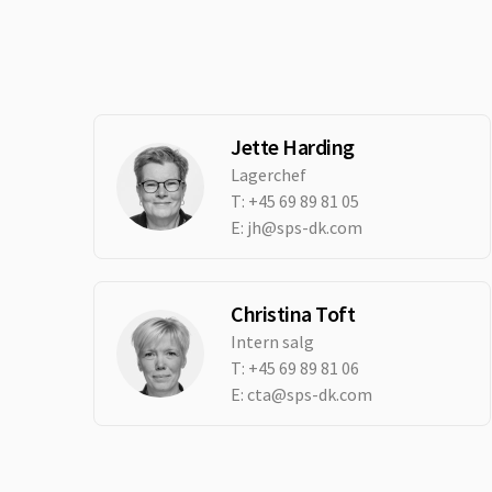
Jette Harding
Lagerchef
T:
+45 69 89 81 05
E:
jh@sps-dk.com
Christina Toft
Intern salg
T:
+45 69 89 81 06
E:
cta@sps-dk.com