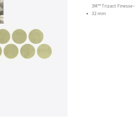
3M™ Trizact Finesse-
32 mm