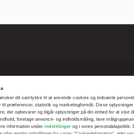
ta
Brancher
Betinge
ønsker dit samtykke til at anvende cookies og indsamle persond
Auto & lastbil
Privatlivs
 til præferencer, statistik og marketingformål. Disse oplysninger
e, der opbevarer og tilgår oplysninger på din enhed for at vise d
Industrilakering stål
Salgs- og
t indhold, foretage annonce- og indholdsmåling, lave målgruppeu
ere information under
indstillinger
og i vores persondatapolitik. 
Industrilakering træ
Lovkrav
 eller ændre indstillinger fra vores "Cookiedeklaration", eller ve