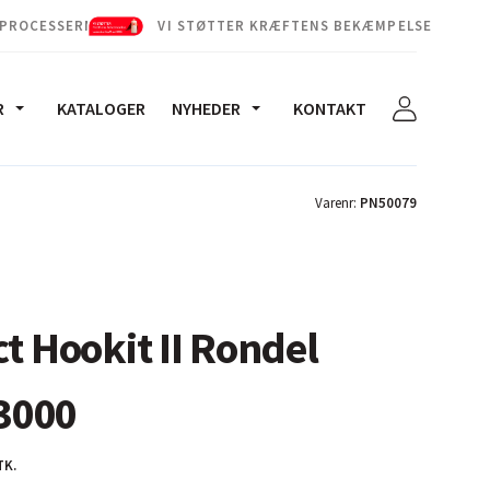
 PROCESSERNE
VI STØTTER KRÆFTENS BEKÆMPELSE
R
KATALOGER
NYHEDER
KONTAKT
Varenr:
PN50079
ct Hookit II Rondel
3000
TK.