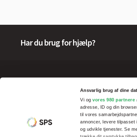
Har du brug for hjælp?
Ansvarlig brug af dine da
Vi og
vores 980 partnere
adresse, ID og din browser
til vores samarbejdspartner
annoncer, levere tilpasse
og udvikle tjenester. Se m
trække dit samtykke tilbage