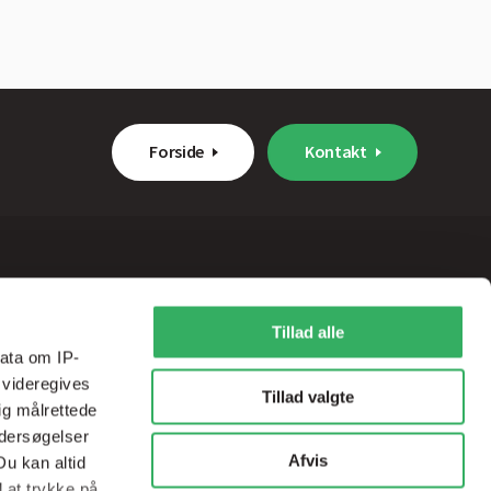
Forside
Kontakt
lser
Kontakt
Tillad alle
ata om IP-
politik
Kontakt os
 videregives
Tillad valgte
ig målrettede
 leveringsbetingelser
ndersøgelser
Afvis
Du kan altid
d at trykke på