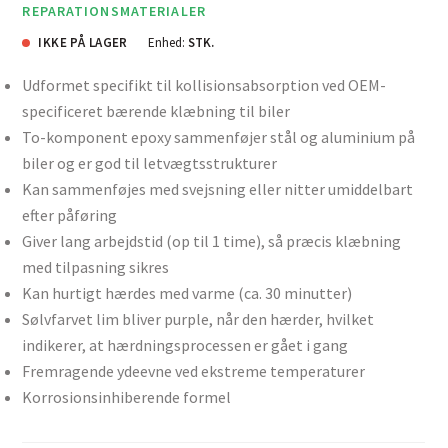
REPARATIONSMATERIALER
IKKE PÅ LAGER
Enhed:
STK.
Udformet specifikt til kollisionsabsorption ved OEM-
specificeret bærende klæbning til biler
To-komponent epoxy sammenføjer stål og aluminium på
biler og er god til letvægtsstrukturer
Kan sammenføjes med svejsning eller nitter umiddelbart
efter påføring
Giver lang arbejdstid (op til 1 time), så præcis klæbning
med tilpasning sikres
Kan hurtigt hærdes med varme (ca. 30 minutter)
Sølvfarvet lim bliver purple, når den hærder, hvilket
indikerer, at hærdningsprocessen er gået i gang
Fremragende ydeevne ved ekstreme temperaturer
Korrosionsinhiberende formel