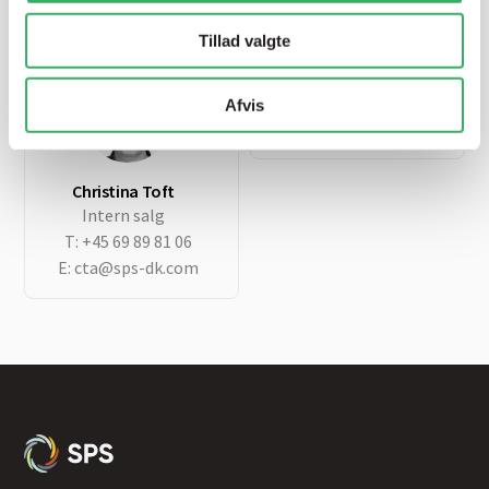
E:
jh@sps-dk.com
Tillad valgte
SPS hovednummer
T:
+45 69 89 81 00
Afvis
E:
sps@sps-dk.com
Christina Toft
Intern salg
T:
+45 69 89 81 06
E:
cta@sps-dk.com