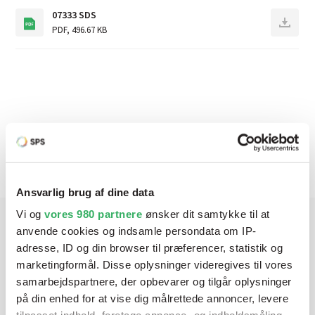
07333 SDS
PDF
,
496.67 KB
Produktbeskrivelse
Ansvarlig brug af dine data
Vi og
vores 980 partnere
ønsker dit samtykke til at
anvende cookies og indsamle persondata om IP-
Har du brug for hjælp? Vi sidder
adresse, ID og din browser til præferencer, statistik og
marketingformål. Disse oplysninger videregives til vores
klar ved telefonen
samarbejdspartnere, der opbevarer og tilgår oplysninger
på din enhed for at vise dig målrettede annoncer, levere
Vi tilbyder et bredt sortiment af produkter til