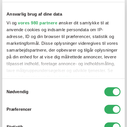
klar ved telefonen
Vi tilbyder et bredt sortiment af produkter til
Ansvarlig brug af dine data
autolakering. Lige meget om du skal bruge en enkelt farve,
Vi og
vores 980 partnere
ønsker dit samtykke til at
en sprøjtepistol eller om du har behov for en
anvende cookies og indsamle persondata om IP-
blandeanlægsløsning, kan vi hjælpe dig.
adresse, ID og din browser til præferencer, statistik og
marketingformål. Disse oplysninger videregives til vores
samarbejdspartnere, der opbevarer og tilgår oplysninger
Mandag - Torsdag
07:00-15:30
på din enhed for at vise dig målrettede annoncer, levere
tilpasset indhold, foretage annonce- og indholdsmåling,
lave målgruppeundersøgelser og udvikle tjenester. Se
Fredag
07:00-13:45
mere information under
indstillinger
og i vores
persondatapolitik. Du kan altid trække dit samtykke
Samtykkevalg
tilbage eller ændre indstillinger fra vores
Nødvendig
"Cookiedeklaration", eller ved at trykke på "Privacy
trigger" ikonet.
Præferencer
Dine valg anvendes på hele websitet.
Statistik