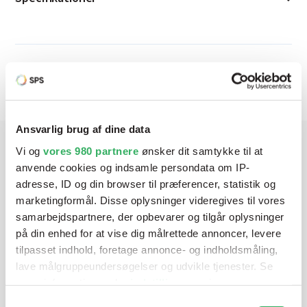
Produktbeskrivelse
Ansvarlig brug af dine data
Vi og
vores 980 partnere
ønsker dit samtykke til at
Har du brug for hjælp? Vi sidder
anvende cookies og indsamle persondata om IP-
adresse, ID og din browser til præferencer, statistik og
klar ved telefonen
marketingformål. Disse oplysninger videregives til vores
samarbejdspartnere, der opbevarer og tilgår oplysninger
Vi tilbyder et bredt sortiment af produkter til
på din enhed for at vise dig målrettede annoncer, levere
autolakering. Lige meget om du skal bruge en enkelt farve,
tilpasset indhold, foretage annonce- og indholdsmåling,
en sprøjtepistol eller om du har behov for en
lave målgruppeundersøgelser og udvikle tjenester. Se
blandeanlægsløsning, kan vi hjælpe dig.
mere information under
indstillinger
og i vores
persondatapolitik. Du kan altid trække dit samtykke
Samtykkevalg