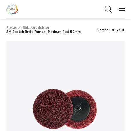
Forside
-
Slibeprodukter
-
Varenr:
PN07481
3M Scotch Brite Rondel Medium Rød 50mm