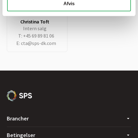
E:
sps@sps-dk.com
Afvis
Christina Toft
Intern salg
T:
+45 69 89 81 06
E:
cta@sps-dk.com
Brancher
Betingelser