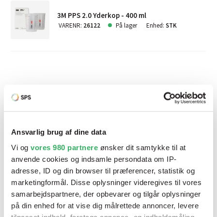
3M PPS 2.0 Yderkop - 400 ml
VARENR
:
26122
På lager
Enhed
:
STK
Relaterede produkter
Ansvarlig brug af dine data
Vi og
vores 980 partnere
ønsker dit samtykke til at
anvende cookies og indsamle persondata om IP-
FLERE VARIANTER
adresse, ID og din browser til præferencer, statistik og
marketingformål. Disse oplysninger videregives til vores
samarbejdspartnere, der opbevarer og tilgår oplysninger
på din enhed for at vise dig målrettede annoncer, levere
tilpasset indhold, foretage annonce- og indholdsmåling,