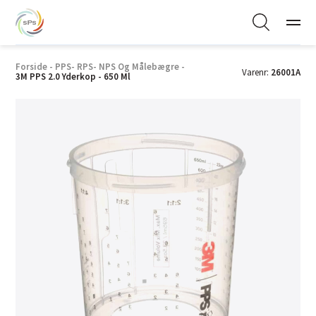
Forside
-
PPS- RPS- NPS Og Målebægre
-
Varenr:
26001A
3M PPS 2.0 Yderkop - 650 Ml