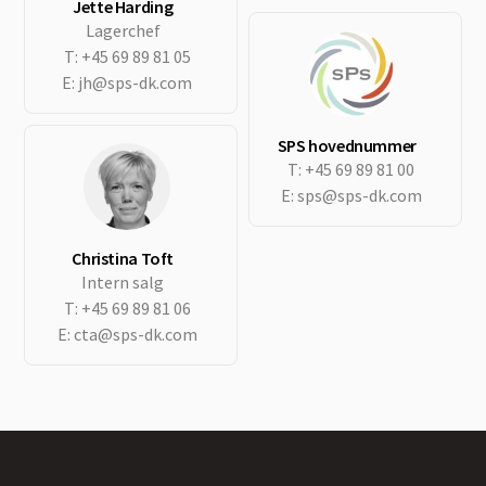
Jette Harding
Lagerchef
T:
+45 69 89 81 05
E:
jh@sps-dk.com
SPS hovednummer
T:
+45 69 89 81 00
E:
sps@sps-dk.com
Christina Toft
Intern salg
T:
+45 69 89 81 06
E:
cta@sps-dk.com